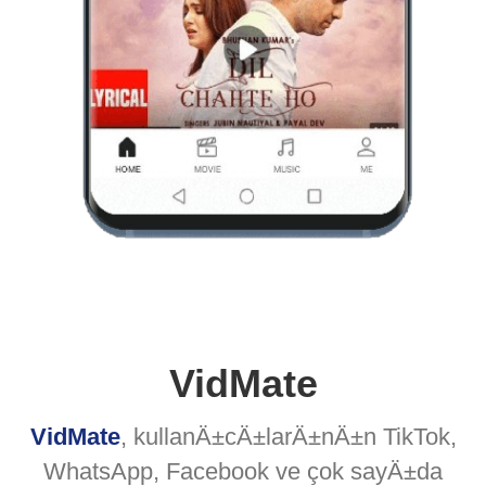
VidMate
VidMate
, kullanÄ±cÄ±larÄ±nÄ±n TikTok,
WhatsApp, Facebook ve çok sayÄ±da