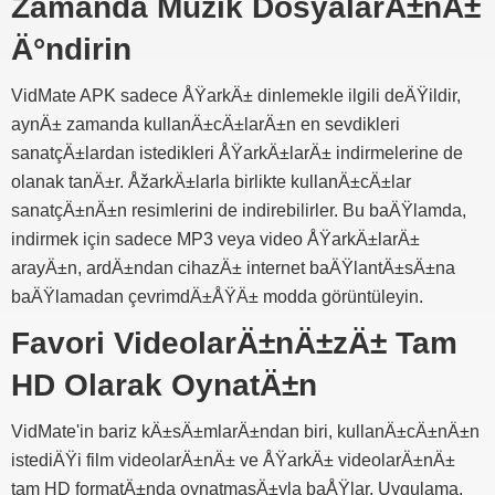
Zamanda Müzik DosyalarÄ±nÄ±
Ä°ndirin
VidMate APK sadece ÅŸarkÄ± dinlemekle ilgili deÄŸildir,
aynÄ± zamanda kullanÄ±cÄ±larÄ±n en sevdikleri
sanatçÄ±lardan istedikleri ÅŸarkÄ±larÄ± indirmelerine de
olanak tanÄ±r. ÅžarkÄ±larla birlikte kullanÄ±cÄ±lar
sanatçÄ±nÄ±n resimlerini de indirebilirler. Bu baÄŸlamda,
indirmek için sadece MP3 veya video ÅŸarkÄ±larÄ±
arayÄ±n, ardÄ±ndan cihazÄ± internet baÄŸlantÄ±sÄ±na
baÄŸlamadan çevrimdÄ±ÅŸÄ± modda görüntüleyin.
Favori VideolarÄ±nÄ±zÄ± Tam
HD Olarak OynatÄ±n
VidMate'in bariz kÄ±sÄ±mlarÄ±ndan biri, kullanÄ±cÄ±nÄ±n
istediÄŸi film videolarÄ±nÄ± ve ÅŸarkÄ± videolarÄ±nÄ±
tam HD formatÄ±nda oynatmasÄ±yla baÅŸlar. Uygulama,