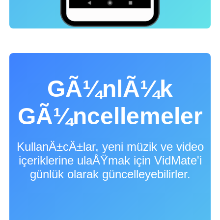
GÃ¼nlÃ¼k
GÃ¼ncellemeler
KullanÄ±cÄ±lar, yeni müzik ve video
içeriklerine ulaÅŸmak için VidMate'i
günlük olarak güncelleyebilirler.