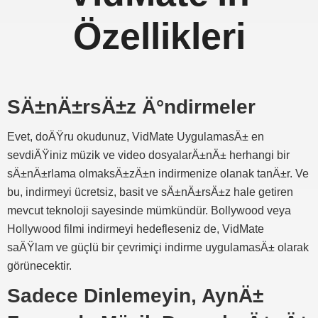
Özellikleri
SÄ±nÄ±rsÄ±z Ä°ndirmeler
Evet, doÄŸru okudunuz, VidMate UygulamasÄ± en
sevdiÄŸiniz müzik ve video dosyalarÄ±nÄ± herhangi bir
sÄ±nÄ±rlama olmaksÄ±zÄ±n indirmenize olanak tanÄ±r. Ve
bu, indirmeyi ücretsiz, basit ve sÄ±nÄ±rsÄ±z hale getiren
mevcut teknoloji sayesinde mümkündür. Bollywood veya
Hollywood filmi indirmeyi hedefleseniz de, VidMate
saÄŸlam ve güçlü bir çevrimiçi indirme uygulamasÄ± olarak
görünecektir.
Sadece Dinlemeyin, AynÄ±