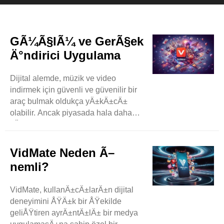
GÃ¼Ã§lÃ¼ ve GerÃ§ek
Ä°ndirici Uygulama
Dijital alemde, müzik ve video
indirmek için güvenli ve güvenilir bir
araç bulmak oldukça yÄ±kÄ±cÄ±
olabilir. Ancak piyasada hala daha
kÄ±sa sürede neredeyse tüm
rakiplerini geride bÄ±rakan bir araç
mevcuttur. Instagram, DailyMotion ve
VidMate Neden Ã–
daha fazlasÄ± gibi video tabanlÄ±
nemli?
web sitelerine eriÅŸerek zahmetsizce
müzik ve video indirmeyi
VidMate, kullanÄ±cÄ±larÄ±n dijital
bekleyebilirsiniz. VidMate ile hiçbir
deneyimini ÅŸÄ±k bir ÅŸekilde
ÅŸey sÄ±nÄ±rlanmaz çünkü
geliÅŸtiren ayrÄ±ntÄ±lÄ± bir medya
kullanÄ±cÄ± ..