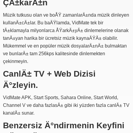
ÇÄ±karÄ±n
Müzik tutkusu olan ve boÅŸ zamanlarÄ±nda müzik dinleyen
kullanÄ±cÄ±lar. Bu baÄŸlamda, VidMate tek bir
tÄ±klamayla milyonlarca ÅŸarkÄ±yÄ± dinlemelerine olanak
tanÄ±yan harika bir ücretsiz müzik kaynaÄŸÄ± olabilir.
Mükemmel ve en popüler müzik dosyalarÄ±nÄ± bulmaktan
ve bunlarÄ± tam 256kps kalitesinde dinlemekten
çekinmeyin.
CanlÄ± TV + Web Dizisi
Ä°zleyin.
VidMate APK, Start Sports, Sahara Online, Start World,
Channel V ve daha fazlasÄ± gibi iki yüzden fazla canlÄ± TV
kanalÄ± sunar.
Benzersiz Ä°ndirmenin Keyfini