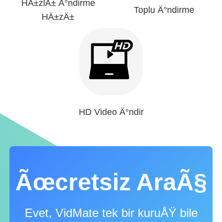
HÄ±zlÄ± Ä°ndirme
Toplu Ä°ndirme
HÄ±zÄ±
HD Video Ä°ndir
Ãœcretsiz AraÃ§
Evet, VidMate tek bir kuruÅŸ bile