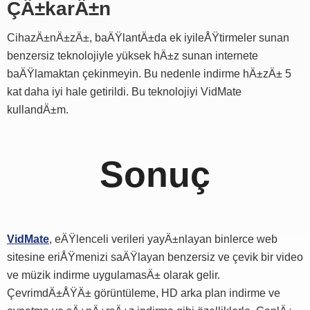
ÇÄ±karÄ±n
CihazÄ±nÄ±zÄ±, baÄŸlantÄ±da ek iyileÅŸtirmeler sunan
benzersiz teknolojiyle yüksek hÄ±z sunan internete
baÄŸlamaktan çekinmeyin. Bu nedenle indirme hÄ±zÄ± 5
kat daha iyi hale getirildi. Bu teknolojiyi VidMate
kullandÄ±m.
Sonuç
VidMate
, eÄŸlenceli verileri yayÄ±nlayan binlerce web
sitesine eriÅŸmenizi saÄŸlayan benzersiz ve çevik bir video
ve müzik indirme uygulamasÄ± olarak gelir.
ÇevrimdÄ±ÅŸÄ± görüntüleme, HD arka plan indirme ve