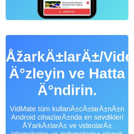
ÅžarkÄ±larÄ±/Vide
Ä°zleyin ve Hatta
Ä°ndirin.
VidMate tüm kullanÄ±cÄ±larÄ±nÄ±n
Android cihazlarÄ±nda en sevdikleri
ÅŸarkÄ±larÄ± ve videolarÄ±
izlemelerine ve indirmelerine olanak