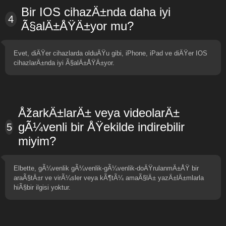
Bir IOS cihazÄ±nda daha iyi
4
Ã§alÄ±ÅŸÄ±yor mu?
Evet, diÄŸer cihazlarda olduÄŸu gibi, iPhone, iPad ve diÄŸer IOS
cihazlarÄ±nda iyi Ã§alÄ±ÅŸÄ±yor.
ÅžarkÄ±larÄ± veya videolarÄ±
gÃ¼venli bir ÅŸekilde indirebilir
5
miyim?
Elbette, gÃ¼venlik gÃ¼venlik-gÃ¼venlik-doÄŸrulanmÄ±ÅŸ bir
araÃ§tÄ±r ve virÃ¼sler veya kÃ¶tÃ¼ amaÃ§lÄ± yazÄ±lÄ±mlarla
hiÃ§bir ilgisi yoktur.