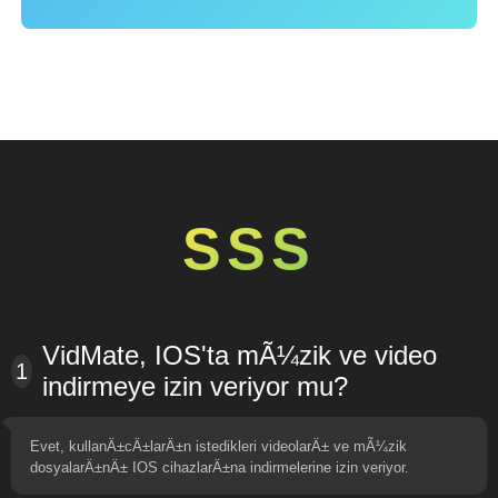
SSS
VidMate, IOS'ta mÃ¼zik ve video
1
indirmeye izin veriyor mu?
Evet, kullanÄ±cÄ±larÄ±n istedikleri videolarÄ± ve mÃ¼zik
dosyalarÄ±nÄ± IOS cihazlarÄ±na indirmelerine izin veriyor.