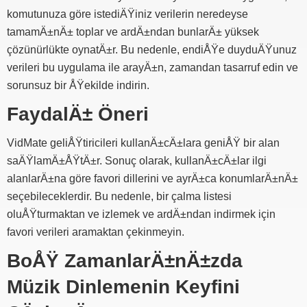
komutunuza göre istediÄŸiniz verilerin neredeyse
tamamÄ±nÄ± toplar ve ardÄ±ndan bunlarÄ± yüksek
çözünürlükte oynatÄ±r. Bu nedenle, endiÅŸe duyduÄŸunuz
verileri bu uygulama ile arayÄ±n, zamandan tasarruf edin ve
sorunsuz bir ÅŸekilde indirin.
FaydalÄ± Öneri
VidMate geliÅŸtiricileri kullanÄ±cÄ±lara geniÅŸ bir alan
saÄŸlamÄ±ÅŸtÄ±r. Sonuç olarak, kullanÄ±cÄ±lar ilgi
alanlarÄ±na göre favori dillerini ve ayrÄ±ca konumlarÄ±nÄ±
seçebileceklerdir. Bu nedenle, bir çalma listesi
oluÅŸturmaktan ve izlemek ve ardÄ±ndan indirmek için
favori verileri aramaktan çekinmeyin.
BoÅŸ ZamanlarÄ±nÄ±zda
Müzik Dinlemenin Keyfini