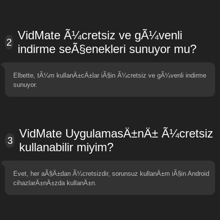
VidMate Ã¼cretsiz ve gÃ¼venli
2
indirme seÃ§enekleri sunuyor mu?
Elbette, tÃ¼m kullanÄ±cÄ±lar iÃ§in Ã¼cretsiz ve gÃ¼venli indirme
sunuyor.
VidMate UygulamasÄ±nÄ± Ã¼cretsiz
3
kullanabilir miyim?
Evet, her aÃ§Ä±dan Ã¼cretsizdir, sorunsuz kullanÄ±m iÃ§in Android
cihazlarÄ±nÄ±zda kullanÄ±n.