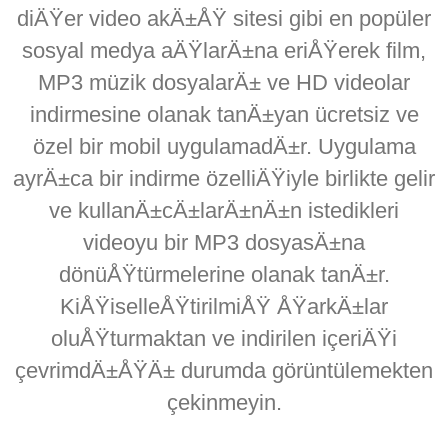
diÄŸer video akÄ±ÅŸ sitesi gibi en popüler
sosyal medya aÄŸlarÄ±na eriÅŸerek film,
MP3 müzik dosyalarÄ± ve HD videolar
indirmesine olanak tanÄ±yan ücretsiz ve
özel bir mobil uygulamadÄ±r. Uygulama
ayrÄ±ca bir indirme özelliÄŸiyle birlikte gelir
ve kullanÄ±cÄ±larÄ±nÄ±n istedikleri
videoyu bir MP3 dosyasÄ±na
dönüÅŸtürmelerine olanak tanÄ±r.
KiÅŸiselleÅŸtirilmiÅŸ ÅŸarkÄ±lar
oluÅŸturmaktan ve indirilen içeriÄŸi
çevrimdÄ±ÅŸÄ± durumda görüntülemekten
çekinmeyin.