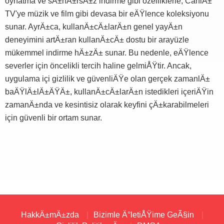
oynatma ve sÄ±nÄ±rsÄ±z indirme gibi özelliklerle, CanlÄ±
TV'ye müzik ve film gibi devasa bir eÄŸlence koleksiyonu
sunar. AyrÄ±ca, kullanÄ±cÄ±larÄ±n genel yayÄ±n
deneyimini artÄ±ran kullanÄ±cÄ± dostu bir arayüzle
mükemmel indirme hÄ±zÄ± sunar. Bu nedenle, eÄŸlence
severler için öncelikli tercih haline gelmiÅŸtir. Ancak,
uygulama içi gizlilik ve güvenliÄŸe olan gerçek zamanlÄ±
baÄŸlÄ±lÄ±ÄŸÄ±, kullanÄ±cÄ±larÄ±n istedikleri içeriÄŸin
zamanÄ±nda ve kesintisiz olarak keyfini çÄ±karabilmeleri
için güvenli bir ortam sunar.
HakkÄ±mÄ±zda
Bizimle Ä°letiÅŸime GeÃ§in