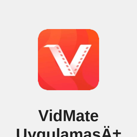
VidMate
UygulamasÄ±