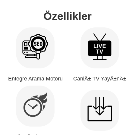
Özellikler
Entegre Arama Motoru
CanlÄ± TV YayÄ±nÄ±