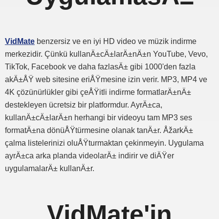
VidMate
benzersiz ve en iyi HD video ve müzik indirme
merkezidir. Çünkü kullanÄ±cÄ±larÄ±nÄ±n YouTube, Vevo,
TikTok, Facebook ve daha fazlasÄ± gibi 1000'den fazla
akÄ±ÅŸ web sitesine eriÅŸmesine izin verir. MP3, MP4 ve
4K çözünürlükler gibi çeÅŸitli indirme formatlarÄ±nÄ±
destekleyen ücretsiz bir platformdur. AyrÄ±ca,
kullanÄ±cÄ±larÄ±n herhangi bir videoyu tam MP3 ses
formatÄ±na dönüÅŸtürmesine olanak tanÄ±r. ÅžarkÄ±
çalma listelerinizi oluÅŸturmaktan çekinmeyin. Uygulama
ayrÄ±ca arka planda videolarÄ± indirir ve diÄŸer
uygulamalarÄ± kullanÄ±r.
VidMate'in