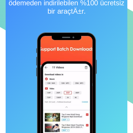
ödemeden indirilebilen %100 ücretsiz
bir araçtÄ±r.