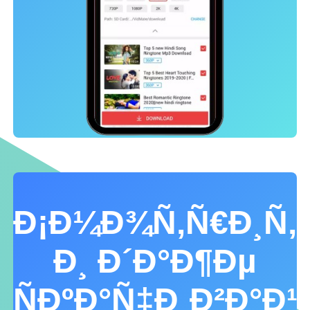
Ð¡Ð¼Ð¾Ñ‚Ñ€Ð¸Ñ‚
Ð¸ Ð´Ð°Ð¶Ðµ
ÑÐºÐ°Ñ‡Ð¸Ð²Ð°Ð¹