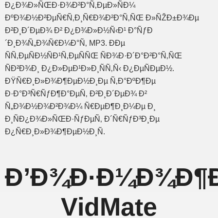
Ð¿Ð¾Ð»ÑŒÐ·Ð¾Ð²Ð°Ñ‚ÐµÐ»ÑÐ¼
ÐºÐ¾Ð½Ð²ÐµÑ€Ñ‚Ð¸Ñ€Ð¾Ð²Ð°Ñ‚ÑŒ Ð»ÑŽÐ±Ð¾Ðµ
Ð²Ð¸Ð´ÐµÐ¾ Ð² Ð¿Ð¾Ð»Ð½Ñ‹Ð¹ Ð°ÑƒÐ
´Ð¸Ð¾Ñ„Ð¾Ñ€Ð¼Ð°Ñ‚ MP3. ÐÐµ
ÑÑ‚ÐµÑÐ½ÑÐ¹Ñ‚ÐµÑÑŒ ÑÐ¾Ð·Ð´Ð°Ð²Ð°Ñ‚ÑŒ
ÑÐ²Ð¾Ð¸ Ð¿Ð»ÐµÐ¹Ð»Ð¸ÑÑ‚Ñ‹ Ð¿ÐµÑÐµÐ½.
ÐŸÑ€Ð¸Ð»Ð¾Ð¶ÐµÐ½Ð¸Ðµ Ñ‚Ð°ÐºÐ¶Ðµ
Ð·Ð°Ð³Ñ€ÑƒÐ¶Ð°ÐµÑ‚ Ð²Ð¸Ð´ÐµÐ¾ Ð²
Ñ„Ð¾Ð½Ð¾Ð²Ð¾Ð¼ Ñ€ÐµÐ¶Ð¸Ð¼Ðµ Ð¸
Ð¸ÑÐ¿Ð¾Ð»ÑŒÐ·ÑƒÐµÑ‚ Ð´Ñ€ÑƒÐ³Ð¸Ðµ
Ð¿Ñ€Ð¸Ð»Ð¾Ð¶ÐµÐ½Ð¸Ñ.
Ð’Ð¾Ð·Ð¼Ð¾Ð¶Ð
VidMate