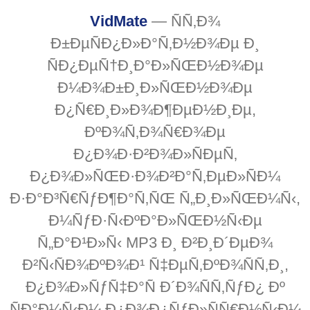
VidMate
— ÑÑ‚Ð¾
Ð±ÐµÑÐ¿Ð»Ð°Ñ‚Ð½Ð¾Ðµ Ð¸
ÑÐ¿ÐµÑ†Ð¸Ð°Ð»ÑŒÐ½Ð¾Ðµ
Ð¼Ð¾Ð±Ð¸Ð»ÑŒÐ½Ð¾Ðµ
Ð¿Ñ€Ð¸Ð»Ð¾Ð¶ÐµÐ½Ð¸Ðµ,
ÐºÐ¾Ñ‚Ð¾Ñ€Ð¾Ðµ
Ð¿Ð¾Ð·Ð²Ð¾Ð»ÑÐµÑ‚
Ð¿Ð¾Ð»ÑŒÐ·Ð¾Ð²Ð°Ñ‚ÐµÐ»ÑÐ¼
Ð·Ð°Ð³Ñ€ÑƒÐ¶Ð°Ñ‚ÑŒ Ñ„Ð¸Ð»ÑŒÐ¼Ñ‹,
Ð¼ÑƒÐ·Ñ‹ÐºÐ°Ð»ÑŒÐ½Ñ‹Ðµ
Ñ„Ð°Ð¹Ð»Ñ‹ MP3 Ð¸ Ð²Ð¸Ð´ÐµÐ¾
Ð²Ñ‹ÑÐ¾ÐºÐ¾Ð¹ Ñ‡ÐµÑ‚ÐºÐ¾ÑÑ‚Ð¸,
Ð¿Ð¾Ð»ÑƒÑ‡Ð°Ñ Ð´Ð¾ÑÑ‚ÑƒÐ¿ Ðº
ÑÐ°Ð¼Ñ‹Ð¼ Ð¿Ð¾Ð¿ÑƒÐ»ÑÑ€Ð½Ñ‹Ð¼