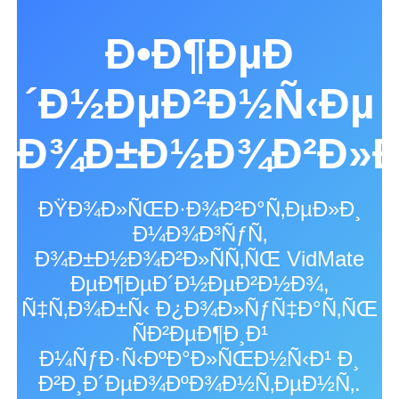
Ð•Ð¶ÐµÐ
´Ð½ÐµÐ²Ð½Ñ‹Ðµ
Ð¾Ð±Ð½Ð¾Ð²Ð»Ð
ÐŸÐ¾Ð»ÑŒÐ·Ð¾Ð²Ð°Ñ‚ÐµÐ»Ð¸
Ð¼Ð¾Ð³ÑƒÑ‚
Ð¾Ð±Ð½Ð¾Ð²Ð»ÑÑ‚ÑŒ VidMate
ÐµÐ¶ÐµÐ´Ð½ÐµÐ²Ð½Ð¾,
Ñ‡Ñ‚Ð¾Ð±Ñ‹ Ð¿Ð¾Ð»ÑƒÑ‡Ð°Ñ‚ÑŒ
ÑÐ²ÐµÐ¶Ð¸Ð¹
Ð¼ÑƒÐ·Ñ‹ÐºÐ°Ð»ÑŒÐ½Ñ‹Ð¹ Ð¸
Ð²Ð¸Ð´ÐµÐ¾ÐºÐ¾Ð½Ñ‚ÐµÐ½Ñ‚.