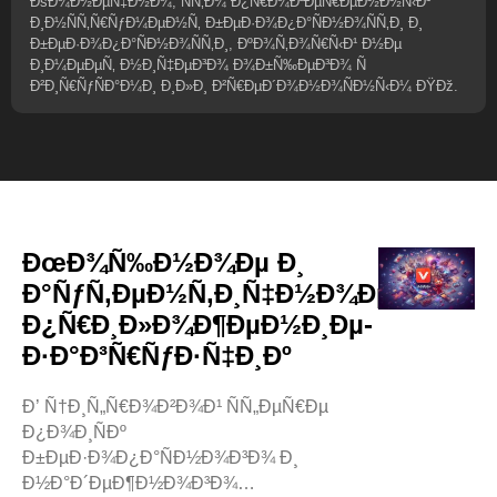
ÐšÐ¾Ð½ÐµÑ‡Ð½Ð¾, ÑÑ‚Ð¾ Ð¿Ñ€Ð¾Ð²ÐµÑ€ÐµÐ½Ð½Ñ‹Ð¹
Ð¸Ð½ÑÑ‚Ñ€ÑƒÐ¼ÐµÐ½Ñ‚ Ð±ÐµÐ·Ð¾Ð¿Ð°ÑÐ½Ð¾ÑÑ‚Ð¸ Ð¸
Ð±ÐµÐ·Ð¾Ð¿Ð°ÑÐ½Ð¾ÑÑ‚Ð¸, ÐºÐ¾Ñ‚Ð¾Ñ€Ñ‹Ð¹ Ð½Ðµ
Ð¸Ð¼ÐµÐµÑ‚ Ð½Ð¸Ñ‡ÐµÐ³Ð¾ Ð¾Ð±Ñ‰ÐµÐ³Ð¾ Ñ
Ð²Ð¸Ñ€ÑƒÑÐ°Ð¼Ð¸ Ð¸Ð»Ð¸ Ð²Ñ€ÐµÐ´Ð¾Ð½Ð¾ÑÐ½Ñ‹Ð¼ ÐŸÐž.
ÐœÐ¾Ñ‰Ð½Ð¾Ðµ Ð¸
Ð°ÑƒÑ‚ÐµÐ½Ñ‚Ð¸Ñ‡Ð½Ð¾Ðµ
Ð¿Ñ€Ð¸Ð»Ð¾Ð¶ÐµÐ½Ð¸Ðµ-
Ð·Ð°Ð³Ñ€ÑƒÐ·Ñ‡Ð¸Ðº
Ð’ Ñ†Ð¸Ñ„Ñ€Ð¾Ð²Ð¾Ð¹ ÑÑ„ÐµÑ€Ðµ
Ð¿Ð¾Ð¸ÑÐº
Ð±ÐµÐ·Ð¾Ð¿Ð°ÑÐ½Ð¾Ð³Ð¾ Ð¸
Ð½Ð°Ð´ÐµÐ¶Ð½Ð¾Ð³Ð¾