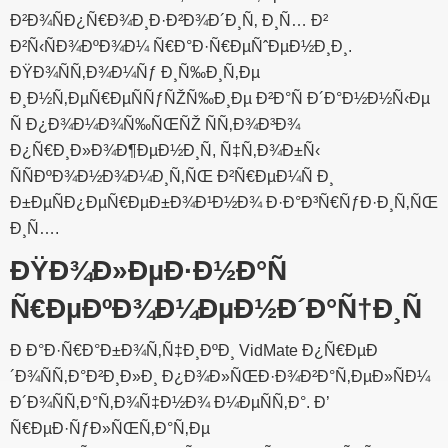
Ð²Ð¾ÑÐ¿Ñ€Ð¾Ð¸Ð·Ð²Ð¾Ð´Ð¸Ñ‚ Ð¸Ñ… Ð²
Ð²Ñ‹ÑÐ¾ÐºÐ¾Ð¼ Ñ€Ð°Ð·Ñ€ÐµÑˆÐµÐ½Ð¸Ð¸.
ÐŸÐ¾ÑÑ‚Ð¾Ð¼Ñƒ Ð¸Ñ‰Ð¸Ñ‚Ðµ
Ð¸Ð½Ñ‚ÐµÑ€ÐµÑÑƒÑŽÑ‰Ð¸Ðµ Ð²Ð°Ñ Ð´Ð°Ð½Ð½Ñ‹Ðµ
Ñ Ð¿Ð¾Ð¼Ð¾Ñ‰ÑŒÑŽ ÑÑ‚Ð¾Ð³Ð¾
Ð¿Ñ€Ð¸Ð»Ð¾Ð¶ÐµÐ½Ð¸Ñ, Ñ‡Ñ‚Ð¾Ð±Ñ‹
ÑÑÐºÐ¾Ð½Ð¾Ð¼Ð¸Ñ‚ÑŒ Ð²Ñ€ÐµÐ¼Ñ Ð¸
Ð±ÐµÑÐ¿ÐµÑ€ÐµÐ±Ð¾Ð¹Ð½Ð¾ Ð·Ð°Ð³Ñ€ÑƒÐ·Ð¸Ñ‚ÑŒ
Ð¸Ñ….
ÐŸÐ¾Ð»ÐµÐ·Ð½Ð°Ñ
Ñ€ÐµÐºÐ¾Ð¼ÐµÐ½Ð´Ð°Ñ†Ð¸Ñ
Ð Ð°Ð·Ñ€Ð°Ð±Ð¾Ñ‚Ñ‡Ð¸ÐºÐ¸ VidMate Ð¿Ñ€ÐµÐ
´Ð¾ÑÑ‚Ð°Ð²Ð¸Ð»Ð¸ Ð¿Ð¾Ð»ÑŒÐ·Ð¾Ð²Ð°Ñ‚ÐµÐ»ÑÐ¼
Ð´Ð¾ÑÑ‚Ð°Ñ‚Ð¾Ñ‡Ð½Ð¾ Ð¼ÐµÑÑ‚Ð°. Ð’
Ñ€ÐµÐ·ÑƒÐ»ÑŒÑ‚Ð°Ñ‚Ðµ