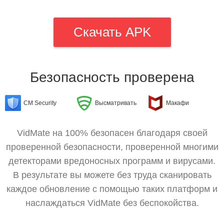
Скачать APK
Безопасность проверена
CM Security
Высматривать
Макафи
VidMate на 100% безопасен благодаря своей
проверенной безопасности, проверенной многими
детекторами вредоносных программ и вирусами.
В результате вы можете без труда сканировать
каждое обновление с помощью таких платформ и
наслаждаться VidMate без беспокойства.