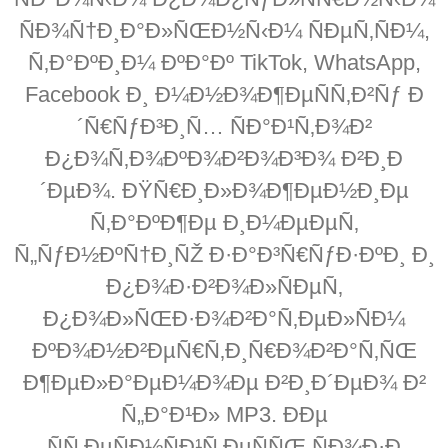
ÑÐ¾Ñ†Ð¸Ð°Ð»ÑŒÐ½Ñ‹Ð¼ ÑÐµÑ‚ÑÐ¼,
Ñ‚Ð°ÐºÐ¸Ð¼ ÐºÐ°Ðº TikTok, WhatsApp,
Facebook Ð¸ Ð¼Ð½Ð¾Ð¶ÐµÑÑ‚Ð²Ñƒ Ð
´Ñ€ÑƒÐ³Ð¸Ñ… ÑÐ°Ð¹Ñ‚Ð¾Ð²
Ð¿Ð¾Ñ‚Ð¾ÐºÐ¾Ð²Ð¾Ð³Ð¾ Ð²Ð¸Ð
´ÐµÐ¾. ÐŸÑ€Ð¸Ð»Ð¾Ð¶ÐµÐ½Ð¸Ðµ
Ñ‚Ð°ÐºÐ¶Ðµ Ð¸Ð¼ÐµÐµÑ‚
Ñ„ÑƒÐ½ÐºÑ†Ð¸ÑŽ Ð·Ð°Ð³Ñ€ÑƒÐ·ÐºÐ¸ Ð¸
Ð¿Ð¾Ð·Ð²Ð¾Ð»ÑÐµÑ‚
Ð¿Ð¾Ð»ÑŒÐ·Ð¾Ð²Ð°Ñ‚ÐµÐ»ÑÐ¼
ÐºÐ¾Ð½Ð²ÐµÑ€Ñ‚Ð¸Ñ€Ð¾Ð²Ð°Ñ‚ÑŒ
Ð¶ÐµÐ»Ð°ÐµÐ¼Ð¾Ðµ Ð²Ð¸Ð´ÐµÐ¾ Ð²
Ñ„Ð°Ð¹Ð» MP3. ÐÐµ
ÑÑ‚ÐµÑÐ½ÑÐ¹Ñ‚ÐµÑÑŒ ÑÐ¾Ð·Ð