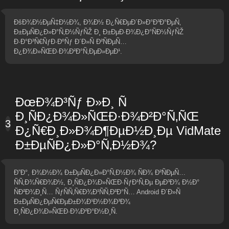
ÐšÐ¾Ð½ÐµÑ‡Ð½Ð¾, Ð¾Ð½ Ð¿Ñ€ÐµÐ´Ð»Ð°Ð³Ð°ÐµÑ‚
Ð±ÐµÑÐ¿Ð»Ð°Ñ‚Ð½ÑƒÑŽ Ð¸ Ð±ÐµÐ·Ð¾Ð¿Ð°ÑÐ½ÑƒÑŽ
Ð·Ð°Ð³Ñ€ÑƒÐ·ÐºÑƒ Ð´Ð»Ñ Ð²ÑÐµÑ…
Ð¿Ð¾Ð»ÑŒÐ·Ð¾Ð²Ð°Ñ‚ÐµÐ»ÐµÐ¹.
ÐœÐ¾Ð³Ñƒ Ð»Ð¸ Ñ
Ð¸ÑÐ¿Ð¾Ð»ÑŒÐ·Ð¾Ð²Ð°Ñ‚ÑŒ
3
Ð¿Ñ€Ð¸Ð»Ð¾Ð¶ÐµÐ½Ð¸Ðµ VidMate
Ð±ÐµÑÐ¿Ð»Ð°Ñ‚Ð½Ð¾?
Ð”Ð°, Ð¾Ð½Ð¾ Ð±ÐµÑÐ¿Ð»Ð°Ñ‚Ð½Ð¾ ÑÐ¾ Ð²ÑÐµÑ…
ÑÑ‚Ð¾Ñ€Ð¾Ð½, Ð¸ÑÐ¿Ð¾Ð»ÑŒÐ·ÑƒÐ¹Ñ‚Ðµ ÐµÐ³Ð¾ Ð½Ð°
ÑÐ²Ð¾Ð¸Ñ… ÑƒÑÑ‚Ñ€Ð¾Ð¹ÑÑ‚Ð²Ð°Ñ… Android Ð´Ð»Ñ
Ð±ÐµÑÐ¿ÐµÑ€ÐµÐ±Ð¾Ð¹Ð½Ð¾Ð³Ð¾
Ð¸ÑÐ¿Ð¾Ð»ÑŒÐ·Ð¾Ð²Ð°Ð½Ð¸Ñ.