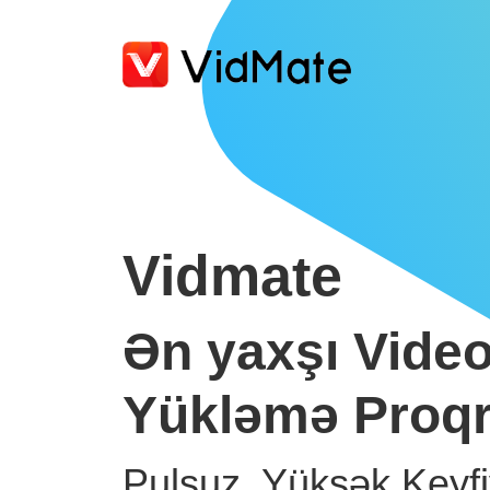
Vidmate
Ən yaxşı Video
Yükləmə Proq
Pulsuz, Yüksək Keyfi