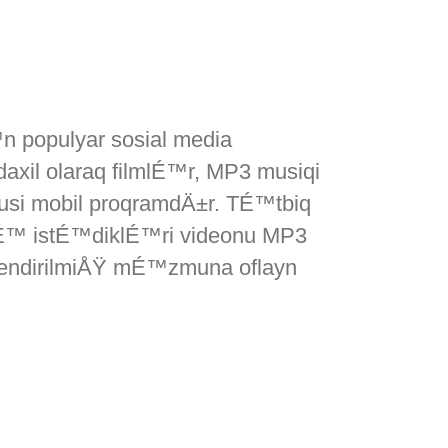
n populyar sosial media
l olaraq filmlÉ™r, MP3 musiqi
i mobil proqramdÄ±r. TÉ™tbiq
™ istÉ™diklÉ™ri videonu MP3
endirilmiÅŸ mÉ™zmuna oflayn