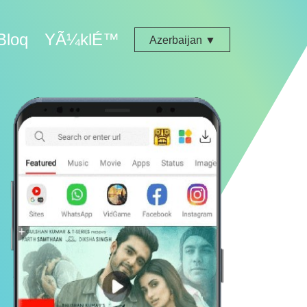
Bloq
YÃ¼klÉ™
Azerbaijan ▼