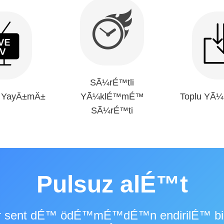
SÃ¼rÉ™tli
V YayÄ±mÄ±
YÃ¼klÉ™mÉ™
Toplu YÃ
SÃ¼rÉ™ti
Pulsuz alÉ™t
bir sent dÉ™ ödÉ™mÉ™dÉ™n endirilÉ™ bi