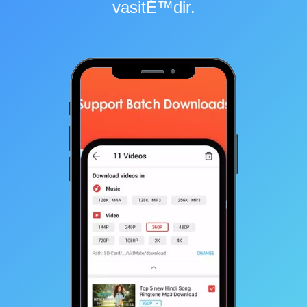
vasitÉ™dir.