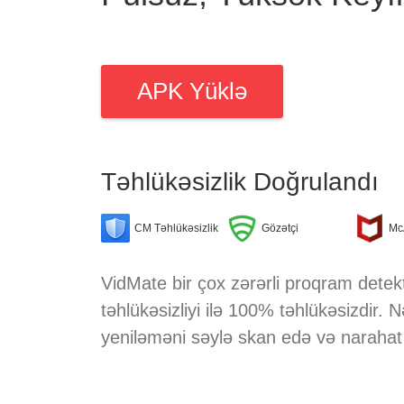
APK Yüklə
Təhlükəsizlik Doğrulandı
CM Təhlükəsizlik
Gözətçi
Mc
VidMate bir çox zərərli proqram detekto
təhlükəsizliyi ilə 100% təhlükəsizdir. 
yeniləməni səylə skan edə və narahat