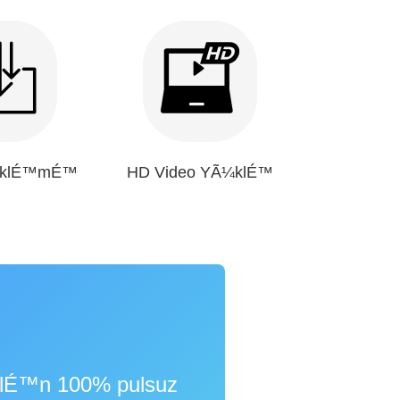
¼klÉ™mÉ™
HD Video YÃ¼klÉ™
lÉ™n 100% pulsuz