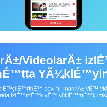
rÄ±/VideolarÄ± izl
hÉ™tta YÃ¼klÉ™yin
ifadÉ™çilÉ™rinÉ™ sevimli mahnÄ± vÉ™ vid
Ä±nda izlÉ™mÉ™k vÉ™ yüklÉ™mÉ™k imkan