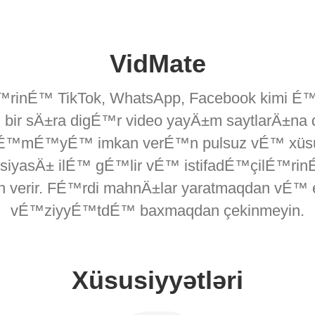
VidMate
É™rinÉ™ TikTok, WhatsApp, Facebook kimi É™
Ä±ra digÉ™r video yayÄ±m saytlarÄ±na daxi
üklÉ™mÉ™yÉ™ imkan verÉ™n pulsuz vÉ™ xüsus
asÄ± ilÉ™ gÉ™lir vÉ™ istifadÉ™çilÉ™rinÉ
 verir. FÉ™rdi mahnÄ±lar yaratmaqdan vÉ™ 
vÉ™ziyyÉ™tdÉ™ baxmaqdan çekinmeyin.
Xüsusiyyətləri