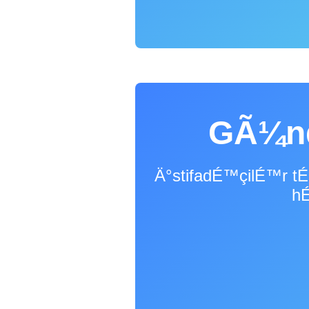
GÃ¼n
Ä°stifadÉ™çilÉ™r 
hÉ