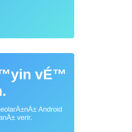
É™yin vÉ™
.
eolarÄ±nÄ± Android
Ä± verir.