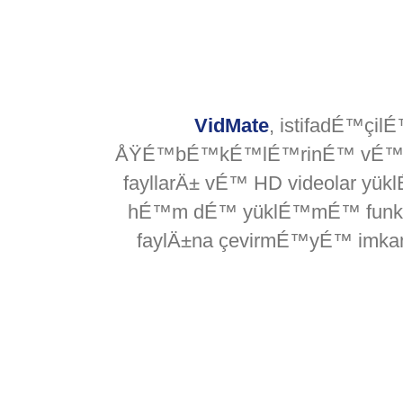
VidMate
, istifadÉ™çil
ÅŸÉ™bÉ™kÉ™lÉ™rinÉ™ vÉ™ bir s
fayllarÄ± vÉ™ HD videolar y
hÉ™m dÉ™ yüklÉ™mÉ™ funksiy
faylÄ±na çevirmÉ™yÉ™ imkan