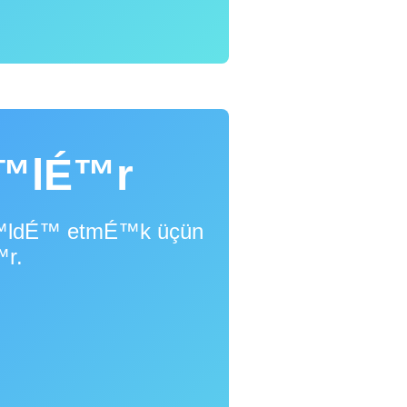
™lÉ™r
™ldÉ™ etmÉ™k üçün
™r.