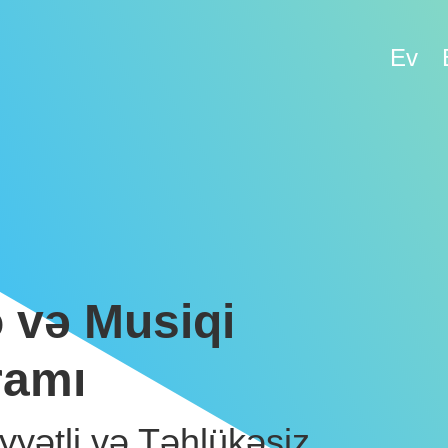
Ev
 və Musiqi
ramı
yyətli və Təhlükəsiz