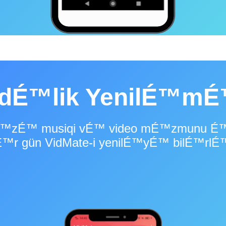
dÉ™lik YenilÉ™mÉ
tÉ™zÉ™ musiqi vÉ™ video mÉ™zmunu É
™r gün VidMate-i yenilÉ™yÉ™ bilÉ™rlÉ