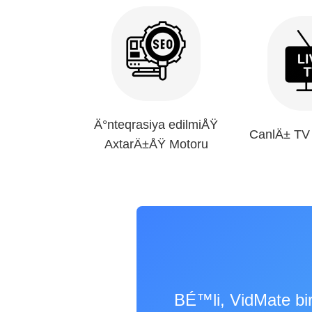
Ä°nteqrasiya edilmiÅŸ
CanlÄ± T
AxtarÄ±ÅŸ Motoru
BÉ™li, VidMate 