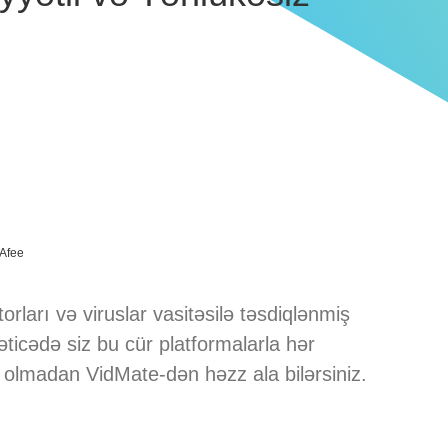
Afee
rları və viruslar vasitəsilə təsdiqlənmiş
Nəticədə siz bu cür platformalarla hər
 olmadan VidMate-dən həzz ala bilərsiniz.