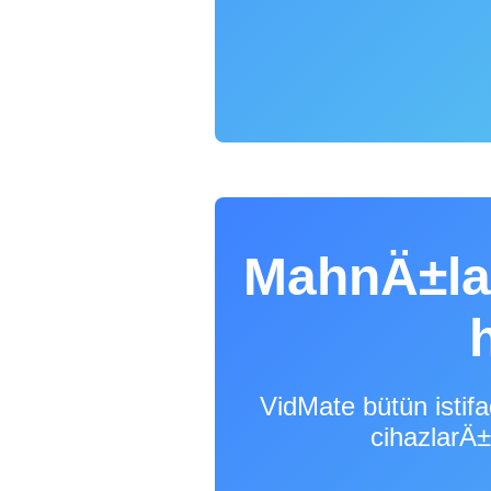
MahnÄ±la
VidMate bütün ist
cihazlar