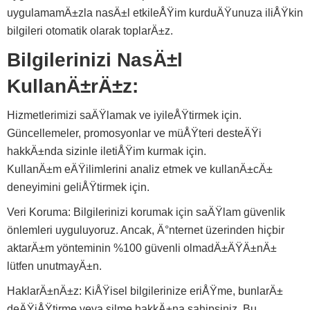
uygulamamÄ±zla nasÄ±l etkileÅŸim kurduÄŸunuza iliÅŸkin
bilgileri otomatik olarak toplarÄ±z.
Bilgilerinizi NasÄ±l
KullanÄ±rÄ±z:
Hizmetlerimizi saÄŸlamak ve iyileÅŸtirmek için.
Güncellemeler, promosyonlar ve müÅŸteri desteÄŸi
hakkÄ±nda sizinle iletiÅŸim kurmak için.
KullanÄ±m eÄŸilimlerini analiz etmek ve kullanÄ±cÄ±
deneyimini geliÅŸtirmek için.
Veri Koruma: Bilgilerinizi korumak için saÄŸlam güvenlik
önlemleri uyguluyoruz. Ancak, Ä°nternet üzerinden hiçbir
aktarÄ±m yönteminin %100 güvenli olmadÄ±ÄŸÄ±nÄ±
lütfen unutmayÄ±n.
HaklarÄ±nÄ±z: KiÅŸisel bilgilerinize eriÅŸme, bunlarÄ±
deÄŸiÅŸtirme veya silme hakkÄ±na sahipsiniz. Bu