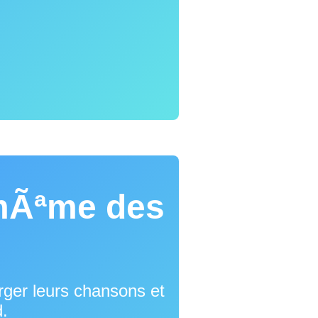
mÃªme des
rger leurs chansons et
d.