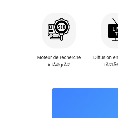
Moteur de recherche
Diffusion en
intÃ©grÃ©
tÃ©lÃ