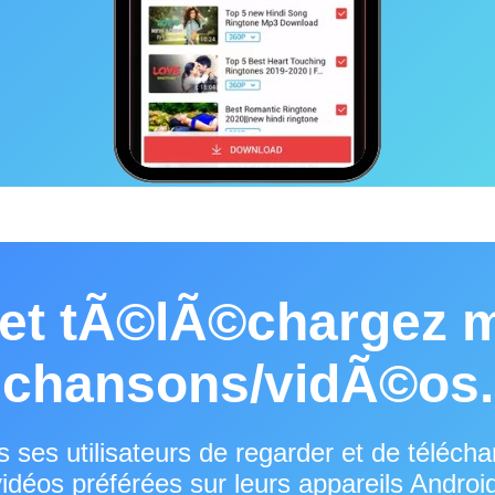
 et tÃ©lÃ©chargez 
chansons/vidÃ©os.
 ses utilisateurs de regarder et de télécha
idéos préférées sur leurs appareils Androi