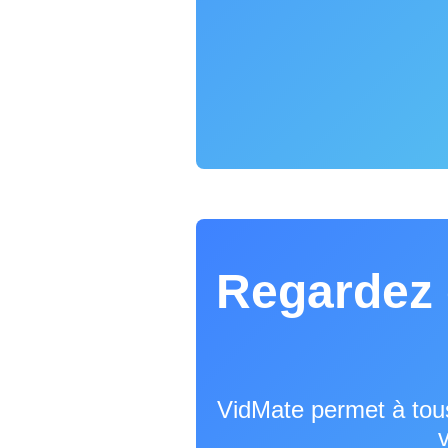
Regardez
VidMate permet à tous
v