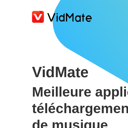
VidMate
Meilleure appl
téléchargement
de musique