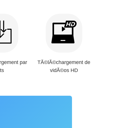
gement par
TÃ©lÃ©chargement de
ts
vidÃ©os HD