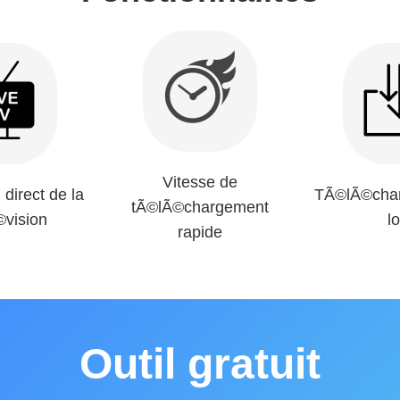
Vitesse de
 direct de la
TÃ©lÃ©char
tÃ©lÃ©chargement
©vision
lo
rapide
Outil gratuit