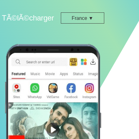
TÃ©lÃ©charger
France ▼