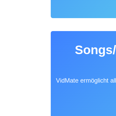
Songs/
VidMate ermöglicht al