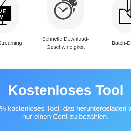
Schnelle Download-
Streaming
Batch-D
Geschwindigkeit
Kostenloses Tool
0 % kostenloses Tool, das heruntergeladen
nur einen Cent zu bezahlen.