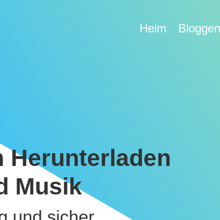
Heim
Blogge
 Herunterladen
d Musik
g und sicher