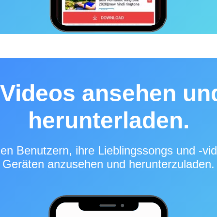
Videos ansehen un
herunterladen.
len Benutzern, ihre Lieblingssongs und -vid
Geräten anzusehen und herunterzuladen.