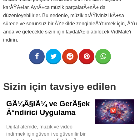
karÅŸÄ±lar. AyrÄ±ca müzik parçalarÄ±nÄ± da
düzenleyebilirler. Bu nedenle, müzik arÅŸivinizi kÄ±sa
sürede ve sorunsuz bir ÅŸekilde zenginleÅŸtirmek için, ÅŸu
anda ve gelecekte sizin için faydalÄ± olabilecek VidMate'i
indirin.
Sizin için tavsiye edilen
GÃ¼Ã§lÃ¼ ve GerÃ§ek
Ä°ndirici Uygulama
Dijital alemde, müzik ve video
indirmek için güvenli ve güvenilir bir