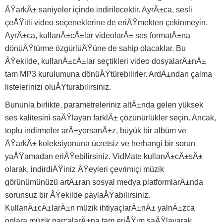
ÅŸarkÄ± saniyeler içinde indirilecektir. AyrÄ±ca, sesli
çeÅŸitli video seçeneklerine de eriÅŸmekten çekinmeyin.
AyrÄ±ca, kullanÄ±cÄ±lar videolarÄ± ses formatÄ±na
dönüÅŸtürme özgürlüÄŸüne de sahip olacaklar. Bu
ÅŸekilde, kullanÄ±cÄ±lar seçtikleri video dosyalarÄ±nÄ±
tam MP3 kurulumuna dönüÅŸtürebilirler. ArdÄ±ndan çalma
listelerinizi oluÅŸturabilirsiniz.
Bununla birlikte, parametreleriniz altÄ±nda gelen yüksek
ses kalitesini saÄŸlayan farklÄ± çözünürlükler seçin. Ancak,
toplu indirmeler arÄ±yorsanÄ±z, büyük bir albüm ve
ÅŸarkÄ± koleksiyonuna ücretsiz ve herhangi bir sorun
yaÅŸamadan eriÅŸebilirsiniz. VidMate kullanÄ±cÄ±sÄ±
olarak, indirdiÄŸiniz ÅŸeyleri çevrimiçi müzik
görünümünüzü artÄ±ran sosyal medya platformlarÄ±nda
sorunsuz bir ÅŸekilde paylaÅŸabilirsiniz.
KullanÄ±cÄ±larÄ±n müzik ihtiyaçlarÄ±nÄ± yalnÄ±zca
onlara müzik parçalarÄ±na tam eriÅŸim saÄŸlayarak