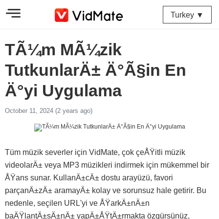
Turkey ▼
TÃ¼m MÃ¼zik
TutkunlarÄ± Ä°Ã§in En
Ä°yi Uygulama
October 11, 2024 (2 years ago)
Tüm müzik severler için VidMate, çok çeÅŸitli müzik
videolarÄ± veya MP3 müzikleri indirmek için mükemmel bir
ÅŸans sunar. KullanÄ±cÄ± dostu arayüzü, favori
parçanÄ±zÄ± aramayÄ± kolay ve sorunsuz hale getirir. Bu
nedenle, seçilen URL'yi ve ÅŸarkÄ±nÄ±n
baÄŸlantÄ±sÄ±nÄ± yapÄ±ÅŸtÄ±rmakta özgürsünüz,