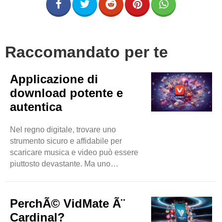
Raccomandato per te
Applicazione di
download potente e
autentica
Nel regno digitale, trovare uno
strumento sicuro e affidabile per
scaricare musica e video può essere
piuttosto devastante. Ma uno
strumento è ancora disponibile sul
mercato che ha superato quasi tutti i
suoi concorrenti in meno tempo. Puoi
PerchÃ© VidMate Ã¨
aspettarti download di musica e video
Cardinal?
senza sforzo accedendo a siti Web