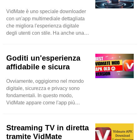
basati su video come Instagram,
VidMate è uno speciale downloader
DailyMotion e molti altri. Con
con un'app multimediale dettagliata
VidMate, nulla è limitato perché è una
che migliora l'esperienza digitale
vasta piattaforma che espande i
degli utenti con stile. Ha anche una
ricercatori degli utenti ..
grande capacità di scaricare
spontaneamente e in batch diversi
elementi per far risparmiare tempo
Goditi un'esperienza
agli utenti e migliorare la produttività
affidabile e sicura
extra. Sentiti libero di scaricare
immagini, musica e video anche in
Ovviamente, oggigiorno nel mondo
background e nel frattempo puoi
digitale, sicurezza e privacy sono
accedere anche ad altre app. Quindi
fondamentali. In questo modo,
questa app diventa una vera
VidMate appare come l'app più
meraviglia di alto livello.
affidabile e sicura per scaricare
Naturalmente, ..
musica e video. Come altre
applicazioni che violano i dati
Streaming TV in diretta
personali degli utenti, VidMate si
tramite VidMate
concentra sulla privacy degli utenti