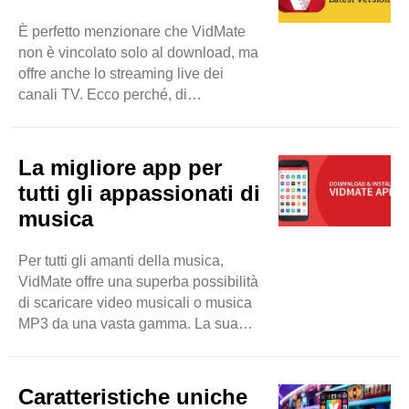
con misure appropriate e rapide.
È perfetto menzionare che VidMate
Sentiti libero di scaricare file
non è vincolato solo al download, ma
multimediali dal tuo dispositivo senza
offre anche lo streaming live dei
preoccuparti di violazioni della
canali TV. Ecco perché, di
privacy e malware. Questo strumento
conseguenza, gli utenti saranno in
consente ai suoi utenti di ..
grado di guardare più di 200 canali
TV come Sony TV, Zee TV e altri.
La migliore app per
Quindi, gli utenti hanno una buona
tutti gli appassionati di
possibilità di godersi i loro programmi
musica
TV desiderati in tempo reale. Sarà
un'app di intrattenimento dettagliata
Per tutti gli amanti della musica,
per loro. Si può dire che VidMate può
VidMate offre una superba possibilità
essere utilizzato per scopi ..
di scaricare video musicali o musica
MP3 da una vasta gamma. La sua
interfaccia intuitiva rende la ricerca
della tua traccia preferita facile e
fluida. Quindi, sentiti libero di
Caratteristiche uniche
incollare l'URL selezionato e il link