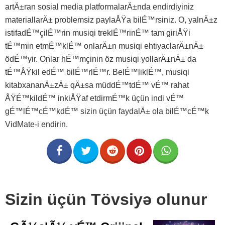
artÄ±ran sosial media platformalarÄ±nda endirdiyiniz
materiallarÄ± problemsiz paylaÅŸa bilÉ™rsiniz. O, yalnÄ±z
istifadÉ™çilÉ™rin musiqi treklÉ™rinÉ™ tam giriÅŸi
tÉ™min etmÉ™klÉ™ onlarÄ±n musiqi ehtiyaclarÄ±nÄ±
ödÉ™yir. Onlar hÉ™mçinin öz musiqi yollarÄ±nÄ± da
tÉ™ÅŸkil edÉ™ bilÉ™rlÉ™r. BelÉ™liklÉ™, musiqi
kitabxananÄ±zÄ± qÄ±sa müddÉ™tdÉ™ vÉ™ rahat
ÅŸÉ™kildÉ™ inkiÅŸaf etdirmÉ™k üçün indi vÉ™
gÉ™lÉ™cÉ™kdÉ™ sizin üçün faydalÄ± ola bilÉ™cÉ™k
VidMate-i endirin.
Sizin üçün Tövsiyə olunur