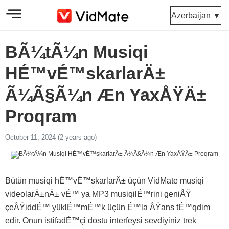
Azerbaijan ▼
BÃ¼tÃ¼n Musiqi
HÉ™vÉ™skarlarÄ±
Ã¼Ã§Ã¼n Æn YaxÅŸÄ±
Proqram
October 11, 2024 (2 years ago)
Bütün musiqi hÉ™vÉ™skarlarÄ± üçün VidMate musiqi
videolarÄ±nÄ± vÉ™ ya MP3 musiqilÉ™rini geniÅŸ
çeÅŸiddÉ™ yüklÉ™mÉ™k üçün É™la ÅŸans tÉ™qdim
edir. Onun istifadÉ™çi dostu interfeysi sevdiyiniz trek