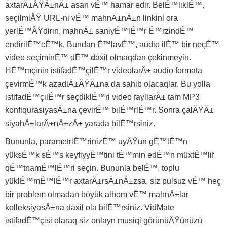
axtarÄ±ÅŸÄ±nÄ± asan vÉ™ hamar edir. BelÉ™liklÉ™,
seçilmiÅŸ URL-ni vÉ™ mahnÄ±nÄ±n linkini ora
yerlÉ™ÅŸdirin, mahnÄ± saniyÉ™lÉ™r É™rzindÉ™
endirilÉ™cÉ™k. Bundan É™lavÉ™, audio ilÉ™ bir neçÉ™
video seçiminÉ™ dÉ™ daxil olmaqdan çekinmeyin.
HÉ™mçinin istifadÉ™çilÉ™r videolarÄ± audio formata
çevirmÉ™k azadlÄ±ÄŸÄ±na da sahib olacaqlar. Bu yolla
istifadÉ™çilÉ™r seçdiklÉ™ri video fayllarÄ± tam MP3
konfiqurasiyasÄ±na çevirÉ™ bilÉ™rlÉ™r. Sonra çalÄŸÄ±
siyahÄ±larÄ±nÄ±zÄ± yarada bilÉ™rsiniz.
Bununla, parametrlÉ™rinizÉ™ uyÄŸun gÉ™lÉ™n
yüksÉ™k sÉ™s keyfiyyÉ™tini tÉ™min edÉ™n müxtÉ™lif
qÉ™tnamÉ™lÉ™ri seçin. Bununla belÉ™, toplu
yüklÉ™mÉ™lÉ™r axtarÄ±rsÄ±nÄ±zsa, siz pulsuz vÉ™ heç
bir problem olmadan böyük albom vÉ™ mahnÄ±lar
kolleksiyasÄ±na daxil ola bilÉ™rsiniz. VidMate
istifadÉ™çisi olaraq siz onlayn musiqi görünüÅŸünüzü