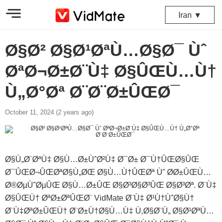
Iran ▼
Ø§Ø² Ø§Ø¹ØªÙ…Ø§Ø¯ Ùˆ
ØªØ¬Ø±Ø¨Ù‡ Ø§ÛŒÙ…Ù†
Ù„Ø°Øª Ø¨Ø¨Ø±ÛŒØ¯
October 11, 2024 (2 years ago)
Ø§Ù„Ø¨ØªÙ‡ Ø§Ù…Ø±ÙˆØ²Ù‡ Ø¯Ø± Ø¯Ù†ÛŒØ§ÛŒ
Ø¯ÛŒØ¬ÛŒØªØ§Ù„ØŒ Ø§Ù…Ù†ÛŒØª Ùˆ Ø­Ø±ÛŒÙ…
Ø®ØµÙˆØµÛŒ Ø§Ù…Ø±ÛŒ Ø§Ø³Ø§Ø³ÛŒ Ø§Ø³Øª. Ø¨Ù‡
Ø§ÛŒÙ† ØªØ±ØªÛŒØ¨ VidMate Ø¨Ù‡ Ø¹Ù†ÙˆØ§Ù†
Ø¨Ù‡ØªØ±ÛŒÙ† Ø¨Ø±Ù†Ø§Ù…Ù‡ Ù‚Ø§Ø¨Ù„ Ø§Ø¹ØªÙ…