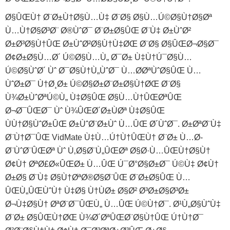
Ø§ÛŒÙ† Ø¨Ø±Ù†Ø§Ù…Ù‡ Ø¨Ø§ Ø§Ù…Ú©Ø§Ù†Ø§Øª
Ù…Ù†Ø§Ø³Ø¨ Ø®ÙˆØ¯ Ø¨Ø±Ø§ÛŒ Ø¨Ù‡ Ø±ÙˆØ²
Ø±Ø³Ø§Ù†ÛŒ Ø±ÙˆØ²Ø§Ù†Ù‡ØŒ Ø¨Ø§ Ø§ÛŒØ¬Ø§Ø¯
Ø¢Ø±Ø§Ù…Ø´ Ú©Ø§Ù…Ù„ Ø¯Ø± Ù‡Ù†Ú¯Ø§Ù…
Ú©Ø§ÙˆØ´ Ùˆ Ø¯Ø§Ù†Ù„ÙˆØ¯ Ù…Ø­ØªÙˆØ§ÛŒ Ù…
ÙˆØ±Ø¯ Ù†Ø¸Ø± Ú©Ø§Ø±Ø¨Ø±Ø§Ù†ØŒ Ø¨Ø§
Ù¾Ø±ÙˆØªÚ©Ù„ Ù‡Ø§ÛŒ Ø§Ù…Ù†ÛŒØªÛŒ
Ø¬Ø¯ÛŒØ¯ Ùˆ Ù¾ÛŒØ´Ø±ÙØª Ù‡Ø§ÛŒ
ÙÙ†Ø§ÙˆØ±ÛŒ Ø±ÙˆØ¨Ø±Ùˆ Ù…ÛŒ Ø´ÙˆØ¯. Ø±ØªØ¨Ù‡
Ø¨Ù†Ø¯ÛŒ VidMate Ù‡Ù…Ú†Ù†ÛŒÙ† Ø¨Ø± Ù…Ø­
Ø¨ÙˆØ¨ÛŒØª Ùˆ Ù‚Ø§Ø¨Ù„ÛŒØª Ø§Ø·Ù…ÛŒÙ†Ø§Ù†
Ø¢Ù† ØªØ£Ø«ÛŒØ± Ù…ÛŒ Ú¯Ø°Ø§Ø±Ø¯ Ú©Ù‡ Ø¢Ù†
Ø±Ø§ Ø¨Ù‡ Ø§Ù†ØªØ®Ø§Ø¨ÛŒ Ø¨Ø±Ø§ÛŒ Ù…
ÛŒÙ„ÛŒÙˆÙ† Ù‡Ø§ Ù†ÙØ± Ø§Ø² Ø³Ø±Ø§Ø³Ø±
Ø¬Ù‡Ø§Ù† ØªØ¨Ø¯ÛŒÙ„ Ù…ÛŒ Ú©Ù†Ø¯. Ø¹Ù„Ø§ÙˆÙ‡
Ø¨Ø± Ø§ÛŒÙ†ØŒ Ù¾Ø´ØªÛŒØ¨Ø§Ù†ÛŒ Ú†Ù†Ø¯