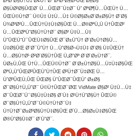
Ø²Ø¨Ø§Ù†Ù‡ Ø¢Ù† Ø¯Ø³ØªØ±Ø³ÛŒ Ø±Ø§
Ø§ÙØ²Ø§ÛŒØ´ Ù…ÛŒ‌Ø¯Ù‡Ø¯ Ùˆ ØªØ¶Ù…ÛŒÙ† Ù…
ÛŒ‌Ú©Ù†Ø¯ Ú©Ù‡ Ù‡Ù…Ù‡ Ú©Ø§Ø±Ø¨Ø±Ø§Ù† Ø¨Ø§
Ù¾Ø³‌Ø²Ù…ÛŒÙ†Ù‡‌Ù‡Ø§ÛŒ Ù…Ø®ØªÙ„Ù Ù†ÛŒØ²
Ù…ÛŒ‌ØªÙˆØ§Ù†Ù†Ø¯ Ø§Ø² Ù‡Ù…Ù‡
ÙˆÛŒÚ˜Ú¯ÛŒ‌Ù‡Ø§ÛŒ Ø¯Ø±ÙˆÙ† Ø¨Ø±Ù†Ø§Ù…
Ù‡‌Ø§ÛŒ Ø¨Ø¯ÙˆÙ† Ù…ÙˆØ§Ø¬Ù‡Ù‡ Ø¨Ø§ Ù‡ÛŒÚ†
Ù…Ø§Ù†Ø¹ Ø²Ø¨Ø§Ù†ÛŒ Ù„Ø°Øª Ø¨Ø¨Ø±Ù†Ø¯.
ÙØ±Ù‚ÛŒ Ù†Ù…ÛŒ‌Ú©Ù†Ø¯ Ø¨Ø±Ù†Ø§Ù…Ù‡‌Ù‡Ø§ÛŒ
ØªÙ„ÙˆÛŒØ²ÛŒÙˆÙ†ÛŒ Ø²Ù†Ø¯Ù‡ØŒ Ù…
ÙˆØ³ÛŒÙ‚ÛŒ ÛŒØ§ ÙˆÛŒØ¯ÛŒÙˆ Ø±Ø§
Ø¯Ø§Ù†Ù„ÙˆØ¯ Ú©Ù†ÛŒØ¯ØŒ VidMate Ø§Ø² Ù‡Ù…Ù‡
Ø¯ÛŒØ¯Ú¯Ø§Ù‡‌Ù‡Ø§ Ø¨Ù‡ Ø¹Ù†ÙˆØ§Ù† ÛŒÚ©
Ø¯Ø§Ù†Ù„ÙˆØ¯Ú©Ù†Ù†Ø¯Ù‡
Ú†Ù†Ø¯Ø±Ø³Ø§Ù†Ù‡‌Ø§ÛŒ Ø´Ù…Ø§Ø±Ù‡‌Ø§ÛŒ
Ø®ÙˆØ§Ù‡Ø¯ Ø¨ÙˆØ¯.