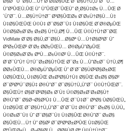
Ø§Ø¯ Ùˆ Ø§Ù…Ù† Ø¨Ø±Ø§ÛŒ Ø¯Ø§Ù†Ù„ÙˆØ¯ Ù…
ÙˆØ³ÛŒÙ‚ÛŒ Ùˆ ÙˆÛŒØ¯ÛŒÙˆ Ø¸Ø§Ù‡Ø± Ù…ÛŒ Ø
´ÙˆØ¯. Ù…Ø§Ù†Ù†Ø¯ Ø³Ø§ÛŒØ± Ø¨Ø±Ù†Ø§Ù…Ù‡
Ù‡Ø§ÛŒÛŒ Ú©Ù‡ Ø¯Ø§Ø¯Ù‡ Ù‡Ø§ÛŒ Ø´Ø®ØµÛŒ
Ú©Ø§Ø±Ø¨Ø± Ø±Ø§ Ù†Ù‚Ø¶ Ù…ÛŒ Ú©Ù†Ù†Ø¯ØŒ
VidMate Ø¨Ø§ Ø§Ù‚Ø¯Ø§Ù…Ø§Øª Ù…Ù†Ø§Ø³Ø¨ Ùˆ
Ø³Ø±ÛŒØ¹ Ø¨Ø± Ø­Ø±ÛŒÙ… Ø®ØµÙˆØµÛŒ
Ú©Ø§Ø±Ø¨Ø± ØªÙ…Ø±Ú©Ø² Ù…ÛŒ Ú©Ù†Ø¯.
Ø¨Ø¯ÙˆÙ† Ù†Ú¯Ø±Ø§Ù†ÛŒ Ø¯Ø± Ù…ÙˆØ±Ø¯ Ù†Ù‚Ø¶
Ø­Ø±ÛŒÙ… Ø®ØµÙˆØµÛŒ Ùˆ Ø¨Ø¯Ø§ÙØ²Ø§Ø±ØŒ
ÙØ§ÛŒÙ„ Ù‡Ø§ÛŒ Ø±Ø³Ø§Ù†Ù‡ Ø§ÛŒ Ø±Ø§ Ø§Ø²
Ø¯Ø³ØªÚ¯Ø§Ù‡ Ø®ÙˆØ¯ Ø¯Ø§Ù†Ù„ÙˆØ¯ Ú©Ù†ÛŒØ¯.
Ø§ÛŒÙ† Ø§Ø¨Ø²Ø§Ø± Ø¨Ù‡ Ú©Ø§Ø±Ø¨Ø±Ø§Ù†
Ø®ÙˆØ¯ Ø§Ø¬Ø§Ø²Ù‡ Ù…ÛŒ Ø¯Ù‡Ø¯ ØªØ§ ÙØ§ÛŒÙ„
Ù‡Ø§ÛŒ Ø¯Ø§Ù†Ù„ÙˆØ¯ Ø´Ø¯Ù‡ Ø®ÙˆØ¯ Ø±Ø§ Ù‚ÙÙ„
Ú©Ø±Ø¯Ù‡ Ùˆ Ø¯Ø§Ø¯Ù‡ Ù‡Ø§ÛŒ Ø®ÙˆØ¯ Ø±Ø§
Ø§ÛŒÙ…Ù† Ùˆ Ø§Ø² Ø¯Ø³ØªØ±Ø³ÛŒ Ù‡Ø§ÛŒ
ØºÛŒØ±Ù…Ø¬Ø§Ø² Ù…Ø­Ø§ÙØ¸Øª Ú©Ù†Ù†Ø¯.