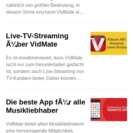
natürlich von größter Bedeutung. In
Wunderwerk der ..
diesem Sinne erscheint VidMate als
die vertrauenswürdigste und sicherste
App zum Herunterladen von Musik
und Videos. Wie andere
Live-TV-Streaming
Anwendungen, die persönliche Daten
Ã¼ber VidMate
von Benutzern verletzen, legt VidMate
mit angemessenen und schnellen
Es ist erwähnenswert, dass VidMate
Maßnahmen Wert auf die
nicht nur zum Herunterladen gedacht
Privatsphäre der Benutzer. Sie
ist, sondern auch Live-Streaming von
können Mediendateien von Ihrem
TV-Kanälen bietet. Daher können
Gerät herunterladen, ohne sich
Benutzer mehr als 200 TV-Kanäle wie
Sorgen ..
Sony TV, Zee TV und andere sehen.
Benutzer haben also eine faire
Die beste App fÃ¼r alle
Chance, ihre gewünschten TV-
Musikliebhaber
Programme in Echtzeit zu genießen.
Es wird für sie eine detaillierte
VidMate bietet allen Musikliebhabern
Unterhaltungs-App sein. Man kann
eine hervorragende Möglichkeit,
sagen, dass VidMate für