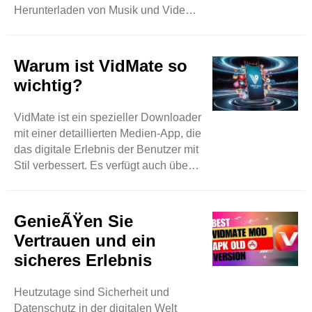
Herunterladen von Musik und Videos
zu finden. Aber es gibt immer noch
ein Tool auf dem Markt, das in
kürzester Zeit fast alle seine
Warum ist VidMate so
Konkurrenten überholt hat. Sie
wichtig?
können mühelos Musik- und Video-
Downloads erwarten, indem Sie auf
VidMate ist ein spezieller Downloader
videobasierte Websites wie
mit einer detaillierten Medien-App, die
Instagram, DailyMotion und viele
das digitale Erlebnis der Benutzer mit
mehr zugreifen. Mit VidMate sind
Stil verbessert. Es verfügt auch über
Ihnen keine Grenzen gesetzt, denn es
eine große Kapazität, verschiedene
ist eine riesige Plattform, ..
Elemente spontan und in Stapeln
herunterzuladen, um den Benutzern
GenieÃŸen Sie
Zeit zu sparen und die Produktivität
Vertrauen und ein
zu steigern. Sie können Bilder, Musik
sicheres Erlebnis
und Videos auch im Hintergrund
herunterladen und gleichzeitig auf
Heutzutage sind Sicherheit und
andere Apps zugreifen. Dann wird
Datenschutz in der digitalen Welt
diese App zu einem wahren