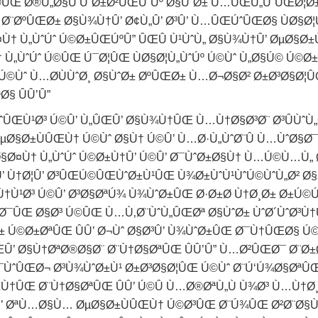
Œ Ø®Ù„Ø§Ù ÙˆØ±Ø²ÛŒÙˆÚº Ø§ÙˆØ± Ù…ÛŒÙ„ÙˆÛŒØ¦Ø±
 Ø¨ØºÛŒØ± Ø§Ù¾Ù†Û’ Ø¢Ù„Û’ Ø³Û’ Ù…ÛŒÚˆÛŒØ§ ÙØ§Ø¦
† Ù„ÙˆÚˆ Ú©Ø±ÛŒÚºÛ” ÛŒÛ Ù¹ÙˆÙ„ Ø§Ù¾Ù†Û’ ØµØ§Ø±
Ù„ÙˆÚˆ Ú©ÛŒ Ú¯Ø¦ÛŒ ÙØ§Ø¦Ù„ÙˆÚº Ú©Ùˆ Ù„Ø§Ú© Ú©Ø±
©Ùˆ Ù…Ø­ÙÙˆØ¸ Ø§ÙˆØ± ØºÛŒØ± Ù…Ø¬Ø§Ø² Ø±Ø³Ø§Ø¦ÛŒ
§ ÛÛ’Û”
ÚˆÛŒÙ¹Ø³ Ú©Û’ Ù„ÛŒÛ’ Ø§Ù¾Ù†ÛŒ Ù…Ù†Ø§Ø³Ø¨ Ø³ÛÙˆÙ
Ø§Ø±ÙÛŒÙ† Ú©Ùˆ Ø§Ù† Ú©Û’ Ù…Ø·Ù„ÙˆØ¨Û Ù…ÙˆØ§Ø¯
Ø§Ø¤Ù† Ù„ÙˆÚˆ Ú©Ø±Ù†Û’ Ú©Û’ Ø¯ÙˆØ±Ø§Ù† Ù…Ú©Ù…Ù„ 
’ Ù†Ø¦Û’ Ø³ÛŒÚ©ÛŒÙˆØ±Ù¹ÛŒ Ù¾Ø±ÙˆÙ¹ÙˆÚ©ÙˆÙ„Ø² Ø
Ù¹Ø³ Ú©Û’ Ø³Ø§ØªÚ¾ Ù¾ÙˆØ±ÛŒ Ø·Ø±Ø­ Ù†Ø¸Ø± Ø±Ú©Ú¾
Ø¯ÛŒ Ø§Ø³ Ú©ÛŒ Ù…Ù‚Ø¨ÙˆÙ„ÛŒØª Ø§ÙˆØ± ÙˆØ´ÙˆØ³
Ú©Ø±ØªÛŒ ÛÛ’ Ø¬Ùˆ Ø§Ø³Û’ Ù¾ÙˆØ±ÛŒ Ø¯Ù†ÛŒØ§ Ú©
ÛŒÛ’ Ø§Ù†ØªØ®Ø§Ø¨ Ø¨Ù†Ø§ØªÛŒ ÛÛ’Û” Ù…Ø²ÛŒØ¯ Ø¨
ˆÛŒØ¬ Ø³Ù¾ÙˆØ±Ù¹ Ø±Ø³Ø§Ø¦ÛŒ Ú©Ùˆ Ø¨Ú‘Ú¾Ø§ØªÛŒ Û
†ÛŒ Ø¨Ù†Ø§ØªÛŒ ÛÛ’ Ú©Û Ù…Ø®ØªÙ„Ù Ù¾Ø³ Ù…Ù†Ø¸Ø
Û’ ØªÙ…Ø§Ù… ØµØ§Ø±ÙÛŒÙ† Ú©Ø³ÛŒ Ø¨Ú¾ÛŒ Ø²Ø¨Ø§