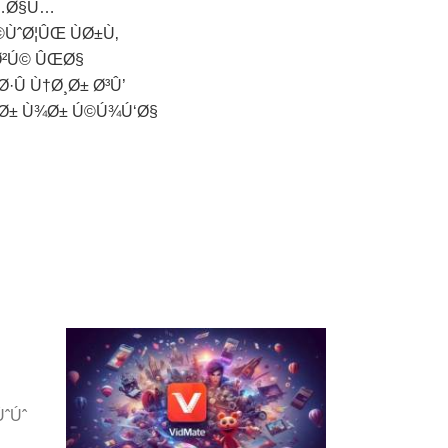
Ù…Ø§Ù…
©ÙˆØ¦ÛŒ ÙØ±Ù‚
Ø²Ú© ÛŒØ§
Û Ù†Ø¸Ø± Ø³Û’
Ø± Ù¾Ø± Ú©Ú¾Ú‘Ø§
ˆÚˆ