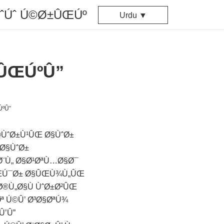
ÙˆÚˆ Ú©Ø±ÛŒÚº
Urdu ▼
¦ÛŒÚºÛ”
ÙˆØ±Ù¹ÛŒ Ø§ÙˆØ±
 Ø§ÙˆØ±
Ø¨Ù„ Ø§Ø¹ØªÙ…Ø§Ø¯
Ø¯ÛŒÚ¯Ø± Ø§ÛŒÙ¾Ù„ÛŒ
Ø®Ù„Ø§Ù ÙˆØ±Ø²ÛŒ
ª Ú©Û’ Ø³Ø§ØªÚ¾
Û’Û”