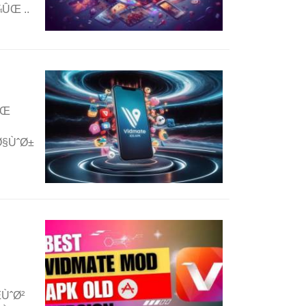
ÛŒ ..
ÛŒ
Ø§ÙˆØ±
ÙˆØ²