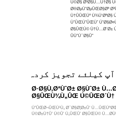
Ú©Ø§ Ø³Ø§Ù…Ù†Ø§ 
Ø®ØµÙˆØµÛŒØ§Øª Ø³Û’ 
Ù†ÛÛŒÚº Ù¾Ú‘ØªØ§ 
ÙˆÛŒÚˆÛŒÙˆ ÚˆØ§Ø¤Ù†
Ø§ÛŒÚ© Ù†Ù…Ø¨Ø± Ù
ÛÙˆÚ¯Ø§Û”
آپ کیلئے تجویز کردہ
Ø·Ø§Ù‚ØªÙˆØ± Ø§ÙˆØ± Ù…Ø
Ø§ÛŒÙ¾Ù„ÛŒ Ú©ÛŒØ´Ù†
ÚˆÛŒØ¬ÛŒÙ¹Ù„ Ø¯Ø§Ø¦Ø±Û’ Ù…ÛŒÚºØŒ
Ú©Ø±Ù†Û’ Ú©Û’ Ù„ÛŒÛ’ Ø§ÛŒÚ© Ù…Ø­ÙÙ