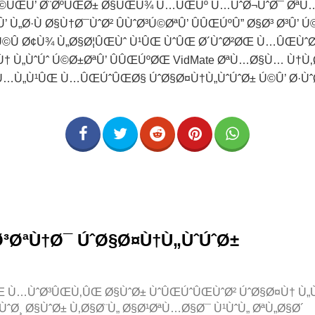
Ú©ÛŒÛ’ Ø¨ØºÛŒØ± Ø§ÛŒÙ¾ Ù…ÛŒÚº Ù…ÙˆØ¬ÙˆØ¯ Øª
Ù„Ø·Ù Ø§Ù†Ø¯ÙˆØ² ÛÙˆØ³Ú©ØªÛ’ ÛÛŒÚºÛ” Ø§Ø³ Ø³Û’ Ú
Ú©Û Ø¢Ù¾ Ù„Ø§Ø¦ÛŒÙˆ Ù¹ÛŒ ÙˆÛŒ Ø´ÙˆØ²ØŒ Ù…ÛŒÙˆ
 Ù„ÙˆÚˆ Ú©Ø±ØªÛ’ ÛÛŒÚºØŒ VidMate ØªÙ…Ø§Ù… Ù†Ù‚Ø·
…Ù„Ù¹ÛŒ Ù…ÛŒÚˆÛŒØ§ ÚˆØ§Ø¤Ù†Ù„ÙˆÚˆØ± Ú©Û’ Ø·Ùˆ
³ØªÙ†Ø¯ ÚˆØ§Ø¤Ù†Ù„ÙˆÚˆØ±
 Ù…ÙˆØ³ÛŒÙ‚ÛŒ Ø§ÙˆØ± ÙˆÛŒÚˆÛŒÙˆØ² ÚˆØ§Ø¤Ù† Ù„Ù
ˆØ¸ Ø§ÙˆØ± Ù‚Ø§Ø¨Ù„ Ø§Ø¹ØªÙ…Ø§Ø¯ Ù¹ÙˆÙ„ ØªÙ„Ø§Ø´