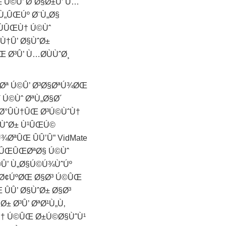
 Ú©Û’ Ø¨Ø§Ø±Û’ Ù…
Ù„ÛŒÚº Ø¨Ù„Ø§
ÙÛŒÙ† Ú©Ùˆ
Ù†Û’ Ø§ÙˆØ±
 Ø³Û’ Ù…Ø­ÙÙˆØ¸
„Øª Ú©Û’ Ø³Ø§ØªÚ¾ØŒ
 Ú©Ùˆ ØªÙ„Ø§Ø´
Ø°ÛÙ†ÛŒ Ø³Ú©ÙˆÙ†
§ÙˆØ± Ù¹ÛŒÚ©
ØªÛŒ ÛÛ’Û” VidMate
Ù†ÛŒÛŒØªØ§ Ú©Ùˆ
Û’ Ù„Ø§Ú©Ú¾ÙˆÚº
Ø±Ø¢ÚºØŒ Ø§Ø³ Ú©ÛŒ
Û’ Ø§ÙˆØ± Ø§Ø³
± Ø³Û’ ØªØ¹Ù„Ù‚
Ù† Ú©ÛŒ Ø±Ú©Ø§ÙˆÙ¹