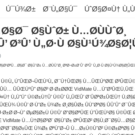
Ú¯Ú¾Ø±
Ø¨Ù„Ø§Ú¯
ÚˆØ§Ø¤Ù† Ù„
Ø§Ø¯ Ø§ÙˆØ± Ù…Ø­ÙÙˆØ¸
’ Ø³Û’ Ù„Ø·Ù Ø§Ù¹Ú¾Ø§Ø
)
Ø¬ Ú©Ù„ ÚˆÛŒØ¬ÛŒÙ¹Ù„ Ø¯Ù†ÛŒØ§ Ù…ÛŒÚºØŒ Ø³ÛŒÚ©
Ù… ÛÛŒÚºÛ” Ø§Ø³ Ø·Ø±Ø­ØŒ VidMate Ù…ÙˆØ³ÛŒÙ‚ÛŒ
¤Ù† Ù„ÙˆÚˆ Ú©Ø±Ù†Û’ Ú©Û’ Ù„ÛŒÛ’ Ø¨ÛØªØ±ÛŒÙ† Ù‚Ø§
§ÛŒÙ¾ Ú©Û’ Ø·ÙˆØ± Ù¾Ø± Ø¸Ø§ÛØ± ÛÙˆØªØ§ ÛÛ’Û” 
Ø±Ø­ Ø¬Ùˆ ØµØ§Ø±Ù Ú©Û’ Ø°Ø§ØªÛŒ ÚˆÛŒÙ¹Ø§ Ú©ÛŒ 
VidMate Ù…Ù†Ø§Ø³Ø¨ Ø§ÙˆØ± ØªÛŒØ² Ø§Ù‚Ø¯Ø§Ù…Ø§Ø
Ø²Ø¯Ø§Ø±ÛŒ Ù¾Ø± ØªÙˆØ¬Û Ù…Ø±Ú©ÙˆØ² Ú©Ø±ØªØ§ Û