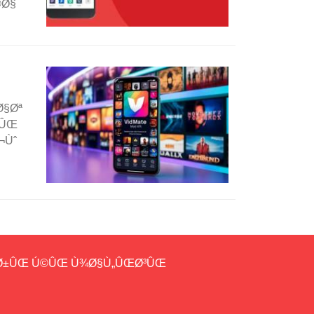
©Ø§
Ø§Øª
ÛŒ
¬Ùˆ
Ø±ÛŒ Ú©ÛŒ Ù¾Ø§Ù„ÛŒØ³ÛŒ