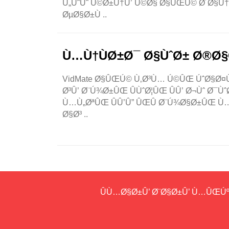
Ù„ÙˆÚˆ Ú©Ø±Ù†Û’ Ú©Ø§ Ø§ÛŒÚ© Ø´Ø§Ù†Ø
ØµØ§Ø±Ù ..
Ù…Ù†ÙØ±Ø¯ Ø§ÙˆØ± Ø®Ø
VidMate Ø§ÛŒÚ© Ù‚Ø³Ù… Ú©ÛŒ ÚˆØ§Ø¤Ù†
Ø³Û’ Ø¨Ú¾Ø±ÛŒ ÛÙˆØ¦ÛŒ ÛÛ’ Ø¬Ùˆ 
Ù…Ù„ØªÛŒ ÛÛ’Û” ÛŒÛ Ø¨Ú¾Ø§Ø±ÛŒ Ù…Û
Ø§Ø³ ..
ÛÙ…Ø§Ø±Û’ Ø¨Ø§Ø±Û’ Ù…ÛŒÚ