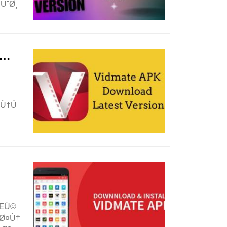
ÙˆØ¸
Ù…
…Ù†Ú¯
ÛŒÚ©
Ø¤Ù†