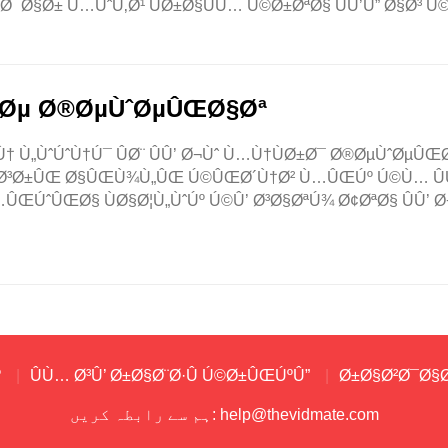
¯Ø§Ø± Ù…ÙˆÙ‚Ø¹ ÙØ±Ø§ÛÙ… Ú©Ø±ØªØ§ ÛÛ’Û” Ø§Ø³ Ú
§Øµ Ø®ØµÙˆØµÛŒØ§Øª
 Ù„ÙˆÚˆÙ†Ú¯ ÛØ¨ ÛÛ’ Ø¬Ùˆ Ù…Ù†ÙØ±Ø¯ Ø®ØµÙˆØµÛŒ
Ø¯ÙˆØ³Ø±ÛŒ Ø§ÛŒÙ¾Ù„ÛŒ Ú©ÛŒØ´Ù†Ø² Ù…ÛŒÚº Ú©Ù… Û
ŒÚˆÛŒØ§ ÙØ§Ø¦Ù„ÙˆÚº Ú©Û’ Ø³Ø§ØªÚ¾ Ø¢ØªØ§ ÛÛ’ Ø
º
ÛÙ… Ø³Û’ Ø±Ø§Ø¨Ø·Û Ú©Ø±ÛŒÚºÛ”
Ø±Ø§Ø²Ø¯Ø§
help@thevidmate.com
ہم سے رابطہ کریں: