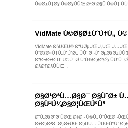
Ú©Ø±Ù†Ø§ Ú©Ø§ÙÛŒ ØªØ¨Ø§Û Ú©Ù† ÛÙ
VidMate Ú©Ø§Ø±ÚˆÙ†Ù„ Ú©
VidMate Ø§ÛŒÚ© ØªÙØµÛŒÙ„ÛŒ Ù…Û
ÚˆØ§Ø¤Ù†Ù„ÙˆÚˆØ± ÛÛ’ Ø¬Ùˆ ØµØ§Ø±Ù
ØªØ¬Ø±Ø¨Û’ Ú©Ùˆ Ø¨Ú‘Ú¾Ø§ØªØ§ ÛÛ’Û”
Ø§Ø¶Ø§ÙÛŒ ..
Ø§Ø¹ØªÙ…Ø§Ø¯ Ø§ÙˆØ± Ù…Ø­
Ø§Ù¹Ú¾Ø§Ø¦ÛŒÚºÛ”
Ø¨Ù„Ø§Ø´Ø¨ÛØŒ Ø¢Ø¬ Ú©Ù„ ÚˆÛŒØ¬Û
Ø±Ø§Ø²Ø¯Ø§Ø±ÛŒ Ø§ÛÙ… ÛÛŒÚºÛ” Ø§Ø