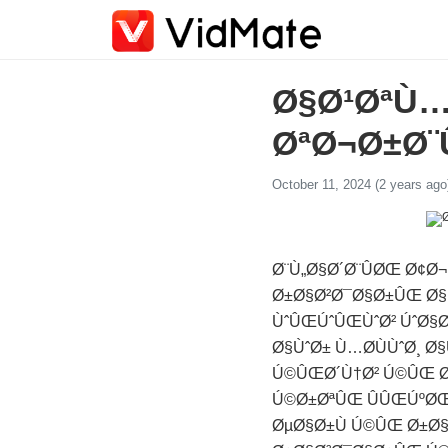
Ø§Ø¹ØªÙ…
ØªØ¬Ø±Ø¨Û
October 11, 2024 (2 years ago
Ø¨Ù„Ø§Ø´Ø¨ÛØŒ Ø¢
Ø±Ø§Ø²Ø¯Ø§Ø±ÛŒ Ø§Û
ÙˆÛŒÚˆÛŒÙˆØ² ÚˆØ§Ø
Ø§ÙˆØ± Ù…Ø­ÙÙˆØ¸ Ø
Ú©ÛŒØ´Ù†Ø² Ú©ÛŒ Ø·
Ú©Ø±ØªÛŒ ÛÛŒÚºØŒ 
ØµØ§Ø±Ù Ú©ÛŒ Ø±Ø§