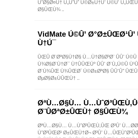
ÚˆØ§Ø¤Ù† Ù„ÙˆÚˆ Ú©Ø±Ù†Û’ Ú©Û’ Ù„ÛŒÛ
Ø§ÛŒÙ¾ ..
VidMate Ú©Û’ Ø°Ø±ÛŒØ¹Û
Ù†Ú¯
ÛŒÛ Ø¨ØªØ§Ù†Ø§ Ù…Ù†Ø§Ø³Ø¨ ÛÛ’ Ú©Û
Ù¾Ø§Ø¨Ù†Ø¯ Ù†ÛÛŒÚº ÛÛ’ Ø¨Ù„Ú©Û
Ø¨Ú¾ÛŒ Ù¾ÛŒØ´ Ú©Ø±ØªØ§ ÛÛ’Û” ÛŒÛÛ
ØµØ§Ø±ÙÛŒÙ† ..
ØªÙ…Ø§Ù… Ù…ÙˆØ³ÛŒÙ‚ÛŒ
Ø¨ÛØªØ±ÛŒÙ† Ø§ÛŒÙ¾
ØªÙ…Ø§Ù… Ù…ÙˆØ³ÛŒÙ‚ÛŒ Ø³Û’ Ù…Ø­Ø¨
ÙˆØ³ÛŒØ¹ Ø±ÛŒÙ†Ø¬ Ø³Û’ Ù…ÛŒÙˆØ²Û