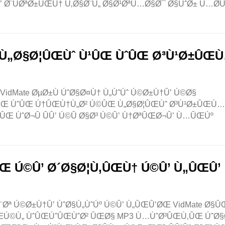
’ Ø¨ÛØªØ±ÛŒÙ† Ù‚Ø§Ø¨Ù„ Ø§Ø¹ØªÙ…Ø§Ø¯ Ø§ÙˆØ± Ù…Ø­Ù
’ Ù„Ø§Ø¦ÛŒÙˆ Ù¹ÛŒ ÙˆÛŒ Ø³Ù¹Ø±ÛŒ
 VidMate ØµØ±Ù ÚˆØ§Ø¤Ù† Ù„ÙˆÚˆ Ú©Ø±Ù†Û’ Ú©Ø§
 Ù¹ÛŒ ÙˆÛŒ Ú†ÛŒÙ†Ù„Ø² Ú©ÛŒ Ù„Ø§Ø¦ÛŒÙˆ Ø³Ù¹Ø±ÛŒÙ
Œ ÙˆØ¬Û ÛÛ’ Ú©Û Ø§Ø³ Ú©Û’ Ù†ØªÛŒØ¬Û’ Ù…ÛŒÚº
 Ú©Û’ Ø´Ø§Ø¦Ù‚ÛŒÙ† Ú©Û’ Ù„ÛŒÛ’
Øª Ú©Ø±Ù†Û’ ÙˆØ§Ù„ÙˆÚº Ú©Û’ Ù„ÛŒÛ’ØŒ VidMate Ø§
ŒÚ©Ù„ ÙˆÛŒÚˆÛŒÙˆØ² ÛŒØ§ MP3 Ù…ÙˆØ³ÛŒÙ‚ÛŒ ÚˆØ§