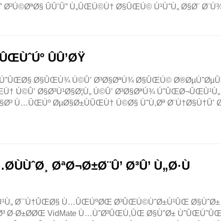
ˆ Ø³Ú©ØªØ§ ÛÛ’Û” Ù„ÛŒÚ©Ù† Ø§ÛŒÚ© Ù¹ÙˆÙ„ Ø§Ø¨ Ø¨Ú¾
ÛŒÙˆÚº ÛÛ’ØŸ
ŒÚˆÛŒØ§ Ø§ÛŒÙ¾ Ú©Û’ Ø³Ø§ØªÚ¾ Ø§ÛŒÚ© Ø®ØµÙˆØµ
ÛŒÙ† Ú©Û’ Ø§Ø³Ù¹Ø§Ø¦Ù„ Ú©Û’ Ø³Ø§ØªÚ¾ ÚˆÛŒØ¬ÛŒÙ¹Ù„
 Ø§Ø³ Ù…ÛŒÚº ØµØ§Ø±ÙÛŒÙ† Ú©Ø§ ÙˆÙ‚Øª Ø¨Ú†Ø§Ù†Û’ 
ÙÙˆØ¸ ØªØ¬Ø±Ø¨Û’ Ø³Û’ Ù„Ø·Ù
ŒÙ¹Ù„ Ø¯Ù†ÛŒØ§ Ù…ÛŒÚºØŒ Ø³ÛŒÚ©ÙˆØ±Ù¹ÛŒ Ø§ÙˆØ±
³ Ø·Ø±Ø­ØŒ VidMate Ù…ÙˆØ³ÛŒÙ‚ÛŒ Ø§ÙˆØ± ÙˆÛŒÚˆÛŒ