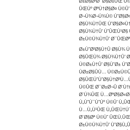
Ø±Ø§Ø²Ø¯Ø§Ø±ÛŒ Ú©Û
ÛŒÚº ØªÙ†Ø§Ø¤ Ú©Û’
Ø¬Ú¾Ø¬Ú¾Ú© ÚˆØ§Ø¤Ù
Ø§Ù¾Ù†ÛŒ ÚˆØ§Ø¤Ù† 
Ø§Ù¾Ù†Û’ ÚˆÛŒÙ¹Ø§ Ú
Ø±Ú©Ú¾Ù†Û’ Ø¯ÛŒØªØ
Ø±ÙˆØ²Ø§Ù†Û Ø§Ù¾ 
Ø§ÛŒÙ¾ Ø§Ù¾Ù†Û’ Øµ
Ú©Ø±Ù†Û’ Ø§ÙˆØ± Úˆ
ÙØ±Ø§ÛÙ… Ú©Ø±Ú©Û
Ø§ÛŒÚˆÙˆØ§Ù†Ø³Ù…Ù†
Ú©ÛŒ Ø¯Ø±Ø¬Û Ø¨Ù†
Ø¨Ú¾ÛŒ Ù…ØªØ§Ø«Ø± 
Ù„ÙˆÚ¯ÙˆÚº Ú©Û’ Ù„
Ù…Ù„Ù¹ÛŒ Ù„ÛŒÙ†Ú¯Ù
Ø¨Ø§Øª Ú©Ùˆ ÛŒÙ‚ÛŒÙ
Ø±Ú©Ú¾Ù†Û’ ÙˆØ§Ù„