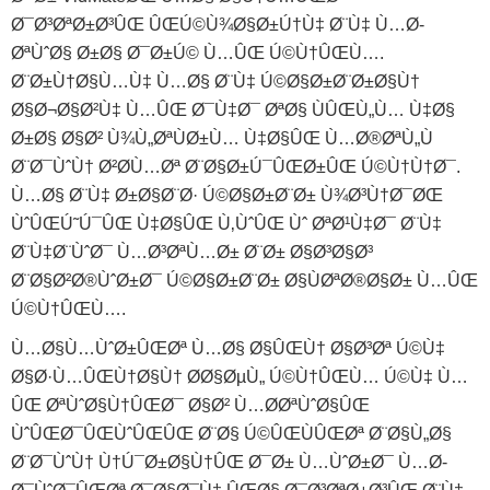
Ø¯Ø³ØªØ±Ø³ÛŒ ÛŒÚ©Ù¾Ø§Ø±Ú†Ù‡ Ø¨Ù‡ Ù…Ø­
ØªÙˆØ§ Ø±Ø§ Ø¯Ø±Ú© Ù…ÛŒ Ú©Ù†ÛŒÙ….
Ø¨Ø±Ù†Ø§Ù…Ù‡ Ù…Ø§ Ø¨Ù‡ Ú©Ø§Ø±Ø¨Ø±Ø§Ù†
Ø§Ø¬Ø§Ø²Ù‡ Ù…ÛŒ Ø¯Ù‡Ø¯ ØªØ§ ÙÛŒÙ„Ù… Ù‡Ø§
Ø±Ø§ Ø§Ø² Ù¾Ù„ØªÙØ±Ù… Ù‡Ø§ÛŒ Ù…Ø®ØªÙ„Ù
Ø¨Ø¯ÙˆÙ† Ø²Ø­Ù…Øª Ø¨Ø§Ø±Ú¯ÛŒØ±ÛŒ Ú©Ù†Ù†Ø¯.
Ù…Ø§ Ø¨Ù‡ Ø±Ø§Ø¨Ø· Ú©Ø§Ø±Ø¨Ø± Ù¾Ø³Ù†Ø¯ØŒ
ÙˆÛŒÚ˜Ú¯ÛŒ Ù‡Ø§ÛŒ Ù‚ÙˆÛŒ Ùˆ ØªØ¹Ù‡Ø¯ Ø¨Ù‡
Ø¨Ù‡Ø¨ÙˆØ¯ Ù…Ø³ØªÙ…Ø± Ø¨Ø± Ø§Ø³Ø§Ø³
Ø¨Ø§Ø²Ø®ÙˆØ±Ø¯ Ú©Ø§Ø±Ø¨Ø± Ø§ÙØªØ®Ø§Ø± Ù…ÛŒ
Ú©Ù†ÛŒÙ….
Ù…Ø§Ù…ÙˆØ±ÛŒØª Ù…Ø§ Ø§ÛŒÙ† Ø§Ø³Øª Ú©Ù‡
Ø§Ø·Ù…ÛŒÙ†Ø§Ù† Ø­Ø§ØµÙ„ Ú©Ù†ÛŒÙ… Ú©Ù‡ Ù…
ÛŒ ØªÙˆØ§Ù†ÛŒØ¯ Ø§Ø² Ù…Ø­ØªÙˆØ§ÛŒ
ÙˆÛŒØ¯ÛŒÙˆÛŒÛŒ Ø¨Ø§ Ú©ÛŒÙÛŒØª Ø¨Ø§Ù„Ø§
Ø¨Ø¯ÙˆÙ† Ù†Ú¯Ø±Ø§Ù†ÛŒ Ø¯Ø± Ù…ÙˆØ±Ø¯ Ù…Ø­