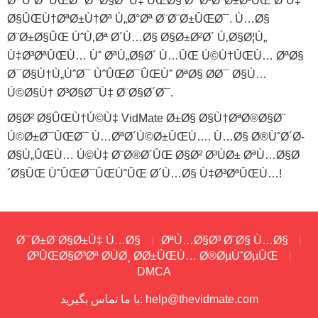
Ø¯ÙˆØ¯ÛŒØª Ø¯Ø§Ø¯Ù‡ ÛŒØ§ Ø¯Ø³ØªØ±Ø³ÛŒ Ø¨Ù‡
Ø§ÛŒÙ†ØªØ±Ù†Øª Ù„Ø°Øª Ø¨Ø¨Ø±ÛŒØ¯. Ù…Ø§
Ø¨Ø±Ø§ÛŒ ÙˆÙ‚Øª Ø´Ù…Ø§ Ø§Ø±Ø²Ø´ Ù‚Ø§Ø¦Ù„
Ù‡Ø³ØªÛŒÙ… Ùˆ ØªÙ„Ø§Ø´ Ù…ÛŒ Ú©Ù†ÛŒÙ… ØªØ§
Ø¯Ø§Ù†Ù„ÙˆØ¯ ÙˆÛŒØ¯ÛŒÙˆ ØªØ§ Ø­Ø¯ Ø§Ù…
Ú©Ø§Ù† Ø³Ø§Ø¯Ù‡ Ø¨Ø§Ø´Ø¯.
Ø§Ø² Ø§ÛŒÙ†Ú©Ù‡ VidMate Ø±Ø§ Ø§Ù†ØªØ®Ø§Ø¨
Ú©Ø±Ø¯ÛŒØ¯ Ù…ØªØ´Ú©Ø±ÛŒÙ…. Ù…Ø§ Ø®ÙˆØ´Ø­
Ø§Ù„ÛŒÙ… Ú©Ù‡ Ø¨Ø®Ø´ÛŒ Ø§Ø² Ø³ÙØ± ØªÙ…Ø§Ø
´Ø§ÛŒ ÙˆÛŒØ¯ÛŒÙˆÛŒ Ø´Ù…Ø§ Ù‡Ø³ØªÛŒÙ…!
Ø¯Ø±Ø¨Ø§Ø±Ù‡ Ù…Ø§
ØªÙ…Ø§Ø³ Ø¨Ø§ Ù…Ø§
Ø³ÛŒØ§Ø³Øª Ø­ÙØ¸ Ø­Ø±ÛŒÙ… Ø®ØµÙˆØµÛŒ
DMCA
help@thevidmate.com
با ما تماس بگیرید: