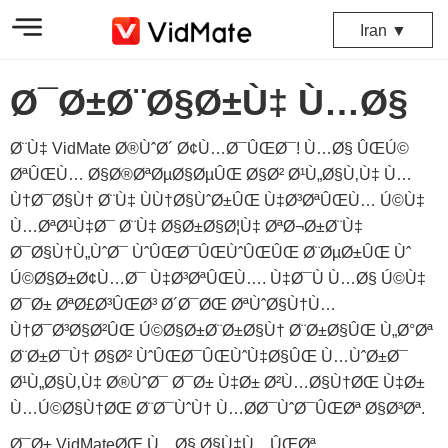
Iran ▼
Ø¯Ø±Ø¨Ø§Ø±Ù‡ Ù…Ø§
Ø¨Ù‡ VidMate Ø®ÙˆØ´ Ø¢Ù…Ø¯ÛŒØ¯! Ù…Ø§ ÛŒÚ©
ØªÛŒÙ… Ø§Ø®ØªØµØ§ØµÛŒ Ø§Ø² Ø¹Ù„Ø§Ù‚Ù‡ Ù…
Ù†Ø¯Ø§Ù† Ø¨Ù‡ ÙÙ†Ø§ÙˆØ±ÛŒ Ù‡Ø³ØªÛŒÙ… Ú©Ù‡
Ù…ØªØ¹Ù‡Ø¯ Ø¨Ù‡ Ø§Ø±Ø§Ø¦Ù‡ ØªØ¬Ø±Ø¨Ù‡
Ø¯Ø§Ù†Ù„ÙˆØ¯ ÙˆÛŒØ¯ÛŒÙˆÛŒÛŒ Ø¨ØµØ±ÛŒ Ùˆ
Ú©Ø§Ø±Ø¢Ù…Ø¯ Ù‡Ø³ØªÛŒÙ…. Ù‡Ø¯Ù Ù…Ø§ Ú©Ù‡
Ø¯Ø± ØªØ£Ø³ÛŒØ³ Ø´Ø¯ØŒ ØªÙˆØ§Ù†Ù…
Ù†Ø¯Ø³Ø§Ø²ÛŒ Ú©Ø§Ø±Ø¨Ø±Ø§Ù† Ø¨Ø±Ø§ÛŒ Ù„Ø°Øª
Ø¨Ø±Ø¯Ù† Ø§Ø² ÙˆÛŒØ¯ÛŒÙˆÙ‡Ø§ÛŒ Ù…ÙˆØ±Ø¯
Ø¹Ù„Ø§Ù‚Ù‡ Ø®ÙˆØ¯ Ø¯Ø± Ù‡Ø± Ø²Ù…Ø§Ù†ØŒ Ù‡Ø±
Ù…Ú©Ø§Ù†ØŒ Ø¨Ø¯ÙˆÙ† Ù…Ø­Ø¯ÙˆØ¯ÛŒØª Ø§Ø³Øª.
Ø¯Ø± VidMateØŒ Ù…Ø§ Ø§Ù‡Ù…ÛŒØª