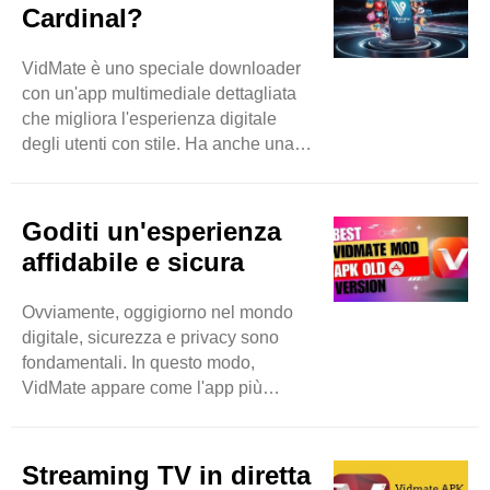
aspettarti download di musica e video
Cardinal?
senza sforzo accedendo a siti Web
basati su video come Instagram,
VidMate è uno speciale downloader
DailyMotion e molti altri. Con
con un'app multimediale dettagliata
VidMate, nulla è limitato perché è una
che migliora l'esperienza digitale
vasta piattaforma che espande i
degli utenti con stile. Ha anche una
ricercatori degli utenti ..
grande capacità di scaricare
spontaneamente e in batch diversi
elementi per far risparmiare tempo
Goditi un'esperienza
agli utenti e migliorare la produttività
affidabile e sicura
extra. Sentiti libero di scaricare
immagini, musica e video anche in
Ovviamente, oggigiorno nel mondo
background e nel frattempo puoi
digitale, sicurezza e privacy sono
accedere anche ad altre app. Quindi
fondamentali. In questo modo,
questa app diventa una vera
VidMate appare come l'app più
meraviglia di alto livello.
affidabile e sicura per scaricare
Naturalmente, ..
musica e video. Come altre
applicazioni che violano i dati
Streaming TV in diretta
personali degli utenti, VidMate si