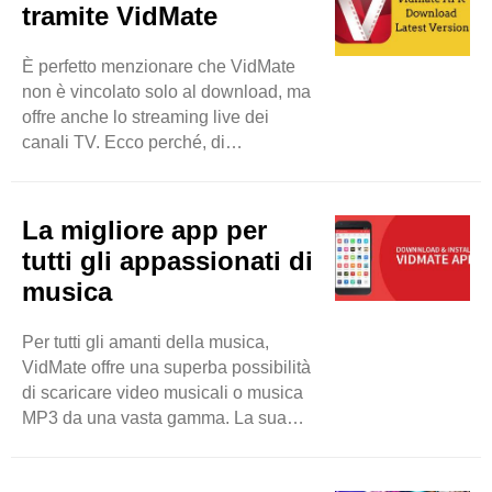
tramite VidMate
concentra sulla privacy degli utenti
con misure appropriate e rapide.
È perfetto menzionare che VidMate
Sentiti libero di scaricare file
non è vincolato solo al download, ma
multimediali dal tuo dispositivo senza
offre anche lo streaming live dei
preoccuparti di violazioni della
canali TV. Ecco perché, di
privacy e malware. Questo strumento
conseguenza, gli utenti saranno in
consente ai suoi utenti di ..
grado di guardare più di 200 canali
TV come Sony TV, Zee TV e altri.
La migliore app per
Quindi, gli utenti hanno una buona
tutti gli appassionati di
possibilità di godersi i loro programmi
musica
TV desiderati in tempo reale. Sarà
un'app di intrattenimento dettagliata
Per tutti gli amanti della musica,
per loro. Si può dire che VidMate può
VidMate offre una superba possibilità
essere utilizzato per scopi ..
di scaricare video musicali o musica
MP3 da una vasta gamma. La sua
interfaccia intuitiva rende la ricerca
della tua traccia preferita facile e