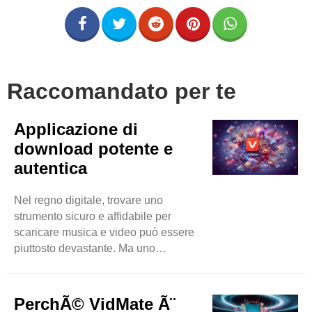
Raccomandato per te
Applicazione di
download potente e
autentica
Nel regno digitale, trovare uno
strumento sicuro e affidabile per
scaricare musica e video può essere
piuttosto devastante. Ma uno
strumento è ancora disponibile sul
mercato che ha superato quasi tutti i
suoi concorrenti in meno tempo. Puoi
PerchÃ© VidMate Ã¨