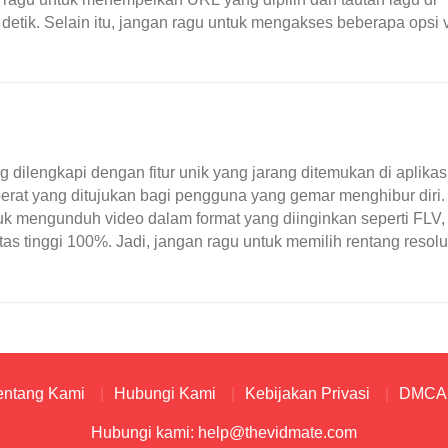
detik. Selain itu, jangan ragu untuk mengakses beberapa opsi 
memiliki kebebasan untuk mengonversi video ..
ilengkapi dengan fitur unik yang jarang ditemukan di aplikasi
berat yang ditujukan bagi pengguna yang gemar menghibur diri.
k mengunduh video dalam format yang diinginkan seperti FLV,
 tinggi 100%. Jadi, jangan ragu untuk memilih rentang resolu
tas tersebut memberikan ..
entang Kami
Hubungi Kami
Kebijakan Privasi
DMCA
Hubungi kami:
help@thevidmate.com