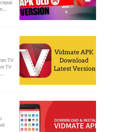
cepat.
an
uran TV
ram TV
u
it