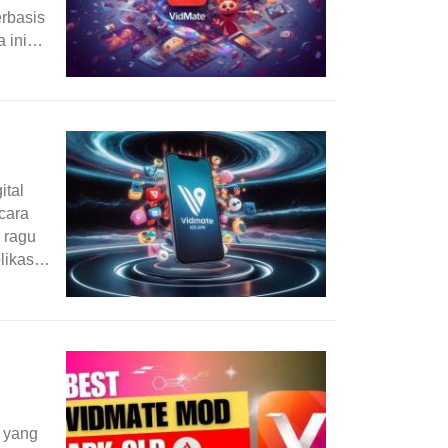
rbasis
 ini
ital
cara
 ragu
likasi
n yang