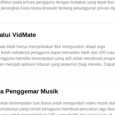
rfokus pada privasi pengguna dengan tindakan yang tepat dan 
 perangkat Anda tanpa khawatir tentang pelanggaran privasi d
mengunci file yang diunduh ..
alui VidMate
e tidak hanya menyediakan fitur mengunduh, tetapi juga
 Itulah sebabnya pengguna dapat menonton lebih dari 200 sal
 pengguna memiliki kesempatan yang adil untuk menikmati prog
an menjadi aplikasi hiburan yang terperinci bagi mereka. Dapat
uk berbagai keperluan, bukan hanya ..
mua Penggemar Musik
rkan kesempatan luar biasa untuk mengunduh video musik ata
armukanya yang ramah pengguna membuat pencarian lagu favor
 ragu untuk menempelkan URL yang dipilih dan tautan lagu di