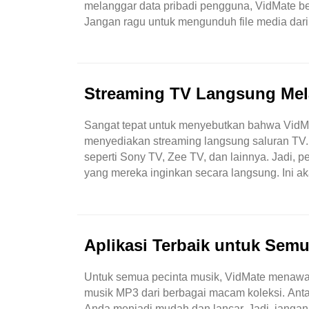
melanggar data pribadi pengguna, VidMate be
Jangan ragu untuk mengunduh file media dari
malware. Alat ini memungkinkan penggunanya 
Streaming TV Langsung Mel
Sangat tepat untuk menyebutkan bahwa VidMat
menyediakan streaming langsung saluran TV.
seperti Sony TV, Zee TV, dan lainnya. Jadi,
yang mereka inginkan secara langsung. Ini ak
dikatakan bahwa VidMate dapat digunakan unt
Aplikasi Terbaik untuk Se
Untuk semua pecinta musik, VidMate menawa
musik MP3 dari berbagai macam koleksi. Ant
Anda menjadi mudah dan lancar. Jadi, jangan