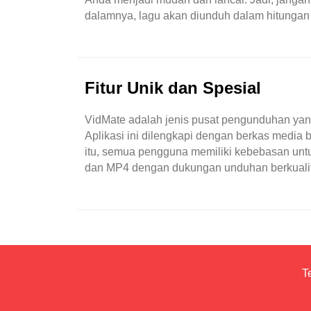
dalamnya, lagu akan diunduh dalam hitungan 
dengan audio juga. Dan, pengguna juga akan 
Fitur Unik dan Spesial
VidMate adalah jenis pusat pengunduhan yang d
Aplikasi ini dilengkapi dengan berkas media 
itu, semua pengguna memiliki kebebasan untu
dan MP4 dengan dukungan unduhan berkualitas
tertentu seperti HD dan juga 4K. Semua fasili
T