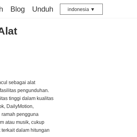
h
Blog
Unduh
indonesia ▼
Alat
cul sebagai alat
 fasilitas pengunduhan.
as tinggi dalam kualitas
k, DailyMotion,
g ramah pengguna
lm atau musik, cukup
 terkait dalam hitungan