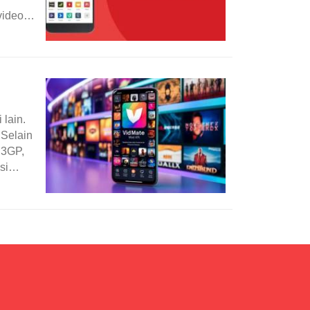
video
 lain.
 Selain
 3GP,
si