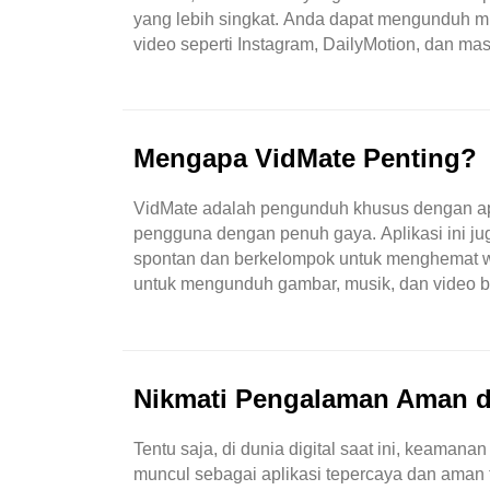
yang lebih singkat. Anda dapat mengunduh 
video seperti Instagram, DailyMotion, dan mas
adalah platform luas yang memperluas penc
Mengapa VidMate Penting?
VidMate adalah pengunduh khusus dengan apl
pengguna dengan penuh gaya. Aplikasi ini ju
spontan dan berkelompok untuk menghemat wa
untuk mengunduh gambar, musik, dan video ba
lain juga. Maka aplikasi ini menjadi keajaiban
Nikmati Pengalaman Aman d
Tentu saja, di dunia digital saat ini, keaman
muncul sebagai aplikasi tepercaya dan aman t