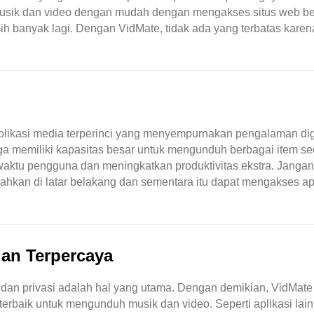
musik dan video dengan mudah dengan mengakses situs web be
ih banyak lagi. Dengan VidMate, tidak ada yang terbatas karena
arian pengguna dengan memungkinkan ..
ikasi media terperinci yang menyempurnakan pengalaman dig
ga memiliki kapasitas besar untuk mengunduh berbagai item se
ktu pengguna dan meningkatkan produktivitas ekstra. Jangan
hkan di latar belakang dan sementara itu dapat mengakses ap
 tingkat tinggi yang sesungguhnya. ..
an Terpercaya
an dan privasi adalah hal yang utama. Dengan demikian, VidMate
erbaik untuk mengunduh musik dan video. Seperti aplikasi lai