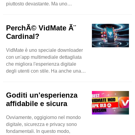
piuttosto devastante. Ma uno
strumento è ancora disponibile sul
mercato che ha superato quasi tutti i
suoi concorrenti in meno tempo. Puoi
PerchÃ© VidMate Ã¨
aspettarti download di musica e video
Cardinal?
senza sforzo accedendo a siti Web
basati su video come Instagram,
VidMate è uno speciale downloader
DailyMotion e molti altri. Con
con un'app multimediale dettagliata
VidMate, nulla è limitato perché è una
che migliora l'esperienza digitale
vasta piattaforma che espande i
degli utenti con stile. Ha anche una
ricercatori degli utenti ..
grande capacità di scaricare
spontaneamente e in batch diversi
elementi per far risparmiare tempo
Goditi un'esperienza
agli utenti e migliorare la produttività
affidabile e sicura
extra. Sentiti libero di scaricare
immagini, musica e video anche in
Ovviamente, oggigiorno nel mondo
background e nel frattempo puoi
digitale, sicurezza e privacy sono
accedere anche ad altre app. Quindi
fondamentali. In questo modo,
questa app diventa una vera