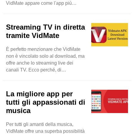
VidMate appare come l'app più
meraviglia di alto livello.
affidabile e sicura per scaricare
Naturalmente, ..
musica e video. Come altre
applicazioni che violano i dati
Streaming TV in diretta
personali degli utenti, VidMate si
tramite VidMate
concentra sulla privacy degli utenti
con misure appropriate e rapide.
È perfetto menzionare che VidMate
Sentiti libero di scaricare file
non è vincolato solo al download, ma
multimediali dal tuo dispositivo senza
offre anche lo streaming live dei
preoccuparti di violazioni della
canali TV. Ecco perché, di
privacy e malware. Questo strumento
conseguenza, gli utenti saranno in
consente ai suoi utenti di ..
grado di guardare più di 200 canali
TV come Sony TV, Zee TV e altri.
La migliore app per
Quindi, gli utenti hanno una buona
tutti gli appassionati di
possibilità di godersi i loro programmi
musica
TV desiderati in tempo reale. Sarà
un'app di intrattenimento dettagliata
Per tutti gli amanti della musica,
per loro. Si può dire che VidMate può
VidMate offre una superba possibilità
essere utilizzato per scopi ..