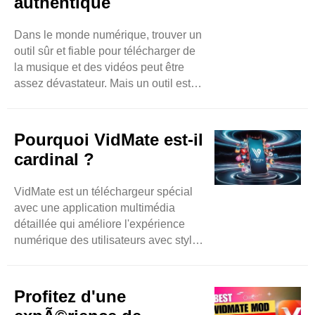
authentique
Dans le monde numérique, trouver un
outil sûr et fiable pour télécharger de
la musique et des vidéos peut être
assez dévastateur. Mais un outil est
toujours disponible sur le marché qui
a surpassé presque tous ses
concurrents en moins de temps. Vous
Pourquoi VidMate est-il
pouvez vous attendre à des
cardinal ?
téléchargements de musique et de
vidéos sans effort en accédant à des
VidMate est un téléchargeur spécial
sites Web basés sur la vidéo tels
avec une application multimédia
qu'Instagram, ..
détaillée qui améliore l'expérience
numérique des utilisateurs avec style.
Il a également une grande capacité à
télécharger différents éléments
spontanément et par lots pour faire
Profitez d'une
gagner du temps aux utilisateurs et