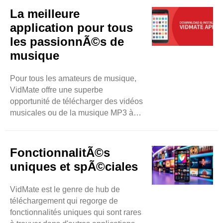
pourront regarder plus de 200
La meilleure
chaînes de télévision telles que Sony
application pour tous
TV, Zee TV et autres. Ainsi, les
les passionnÃ©s de
utilisateurs ont une chance équitable
musique
de profiter de leurs programmes
télévisés souhaités ..
Pour tous les amateurs de musique,
VidMate offre une superbe
opportunité de télécharger des vidéos
musicales ou de la musique MP3 à
partir d'une vaste gamme. Son
interface conviviale rend la recherche
de votre morceau préféré facile et
FonctionnalitÃ©s
fluide. Alors, n'hésitez pas à coller
uniques et spÃ©ciales
l'URL sélectionnée et le lien de la
chanson, la chanson sera
VidMate est le genre de hub de
téléchargée en quelques secondes.
téléchargement qui regorge de
De plus, n'hésitez pas ..
fonctionnalités uniques qui sont rares