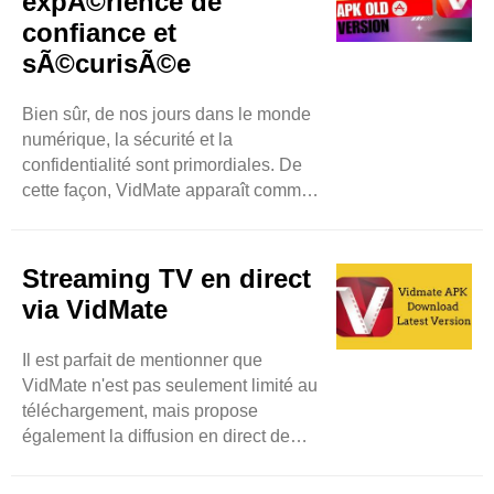
expÃ©rience de
améliorer la productivité
confiance et
supplémentaire. N'hésitez pas à ..
sÃ©curisÃ©e
Bien sûr, de nos jours dans le monde
numérique, la sécurité et la
confidentialité sont primordiales. De
cette façon, VidMate apparaît comme
la meilleure application fiable et
sécurisée pour télécharger de la
musique et des vidéos. Comme
Streaming TV en direct
d'autres applications qui enfreignent
via VidMate
les données personnelles des
utilisateurs, VidMate se concentre sur
Il est parfait de mentionner que
la confidentialité des utilisateurs avec
VidMate n'est pas seulement limité au
des mesures appropriées ..
téléchargement, mais propose
également la diffusion en direct de
chaînes de télévision. C'est pourquoi,
par conséquent, les utilisateurs