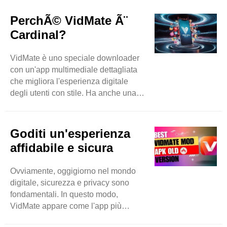
mercato che ha superato quasi tutti i
suoi concorrenti in meno tempo. Puoi
PerchÃ© VidMate Ã¨
aspettarti download di musica e video
Cardinal?
senza sforzo accedendo a siti Web
basati su video come Instagram,
VidMate è uno speciale downloader
DailyMotion e molti altri. Con
con un'app multimediale dettagliata
VidMate, nulla è limitato perché è una
che migliora l'esperienza digitale
vasta piattaforma che espande i
degli utenti con stile. Ha anche una
ricercatori degli utenti ..
grande capacità di scaricare
spontaneamente e in batch diversi
elementi per far risparmiare tempo
Goditi un'esperienza
agli utenti e migliorare la produttività
affidabile e sicura
extra. Sentiti libero di scaricare
immagini, musica e video anche in
Ovviamente, oggigiorno nel mondo
background e nel frattempo puoi
digitale, sicurezza e privacy sono
accedere anche ad altre app. Quindi
fondamentali. In questo modo,
questa app diventa una vera
VidMate appare come l'app più
meraviglia di alto livello.
affidabile e sicura per scaricare
Naturalmente, ..