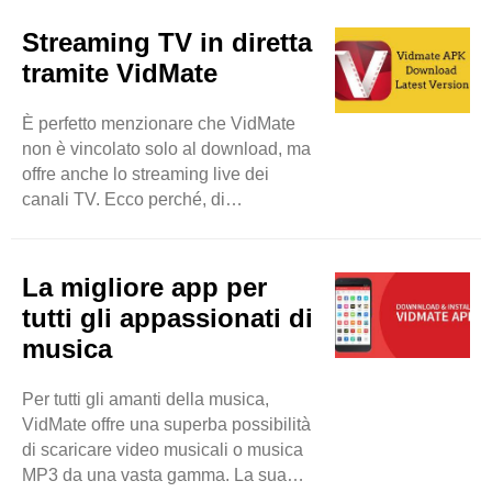
musica e video. Come altre
applicazioni che violano i dati
Streaming TV in diretta
personali degli utenti, VidMate si
tramite VidMate
concentra sulla privacy degli utenti
con misure appropriate e rapide.
È perfetto menzionare che VidMate
Sentiti libero di scaricare file
non è vincolato solo al download, ma
multimediali dal tuo dispositivo senza
offre anche lo streaming live dei
preoccuparti di violazioni della
canali TV. Ecco perché, di
privacy e malware. Questo strumento
conseguenza, gli utenti saranno in
consente ai suoi utenti di ..
grado di guardare più di 200 canali
TV come Sony TV, Zee TV e altri.
La migliore app per
Quindi, gli utenti hanno una buona
tutti gli appassionati di
possibilità di godersi i loro programmi
musica
TV desiderati in tempo reale. Sarà
un'app di intrattenimento dettagliata
Per tutti gli amanti della musica,
per loro. Si può dire che VidMate può
VidMate offre una superba possibilità
essere utilizzato per scopi ..
di scaricare video musicali o musica
MP3 da una vasta gamma. La sua