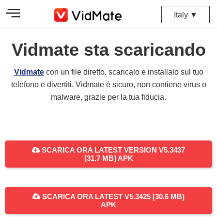
Italy ▼
Vidmate sta scaricando
Vidmate
con un file diretto, scaricalo e installalo sul tuo
telefono e divertiti. Vidmate è sicuro, non contiene virus o
malware, grazie per la tua fiducia.
SCARICA ORA LATEST VERSION V5.3437
[31.7 MB] APK
SCARICA ORA LATEST V5.3425 [30.6 MB]
APK