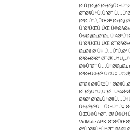
Ø¨Ù†Ø§Ø¨Ø±Ø§ÛŒÙ†Ø
Ø¯Ø§Ù†Ù„ÙˆØ¯ Ù…ÙˆØ
Ø³Ø¦ÙˆÙ„ÛŒØª Ø±Ø§ 
ÙˆØ³ÛŒÙ‚ÛŒ Ú©Ø§Ø±Ø
Ú©Ø§Ø±Ø¨Ø± Ù¾Ø³Ù†
ÙˆØ³ÛŒÙ‚ÛŒ Ø¯Ø§Ø±
Ø±Ø§ Ø¨Ù‡ Ù…ÙˆÙ‚Ø
Ø³Ø±Ø¹Øª Ø¯Ø§Ù†Ù„Ù
Ø®ÙˆØ¯ Ù…Ù†Ø­ØµØ± 
Ø³Ø±ÛŒØ¹ Ú©Ù‡ Ú©Ø
Ø¨Ø§ Ø§ÛŒÙ† Ø­Ø§Ù
Ø¯Ø§Ù†Ù„ÙˆØ¯ Ù¾Ø³
Ø§Ø² Ø¨Ø±Ù†Ø§Ù…Ù‡
Ù¾Ø³‌Ø²Ù…ÛŒÙ†Ù‡ Ø
ÛŒ‌Ú©Ù†Ø¯. Ø§Ú©Ù†
VidMate APK Ø¨Ø³ÛŒ
ØªÙˆØ§Ù†Ù†Ø¯ Ø§Ø² 