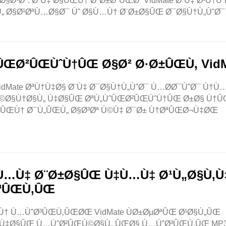
³Øª. Ø¨Ù‡ Ø§ÛŒÙ† ØªØ±ØªÛŒØ¨ VidMate Ø¨Ù‡ Ø¹Ù†Ù
„ Ø§Ø¹ØªÙ…Ø§Ø¯ Ùˆ Ø§Ù…Ù† Ø¨Ø±Ø§ÛŒ Ø¯Ø§Ù†Ù„ÙˆØ
ÛŒØ²ÛŒÙˆÙ†ÛŒ Ø§Ø² Ø·Ø±ÛŒÙ‚ VidM
idMate ØªÙ†Ù‡Ø§ Ø¨Ù‡ Ø¯Ø§Ù†Ù„ÙˆØ¯ Ù…Ø­Ø¯ÙˆØ¯ Ù†Ù
 Ú©Ø§Ù†Ø§Ù„ Ù‡Ø§ÛŒ ØªÙ„ÙˆÛŒØ²ÛŒÙˆÙ†ÛŒ Ø±Ø§ Ù†Û
…ÛŒÙ† Ø¯Ù„ÛŒÙ„ Ø§Ø³Øª Ú©Ù‡ Ø¯Ø± Ù†ØªÛŒØ¬Ù‡ØŒ
Ù…Ù‡ Ø¨Ø±Ø§ÛŒ Ù‡Ù…Ù‡ Ø¹Ù„Ø§Ù‚Ù
Ø³ÛŒÙ‚ÛŒ
Ù† Ù…ÙˆØ³ÛŒÙ‚ÛŒØŒ VidMate ÙØ±ØµØªÛŒ Ø¹Ø§Ù„ÛŒ
ˆÙ‡Ø§ÛŒ Ù…ÙˆØ²ÛŒÚ©Ø§Ù„ ÛŒØ§ Ù…ÙˆØ³ÛŒÙ‚ÛŒ MP3