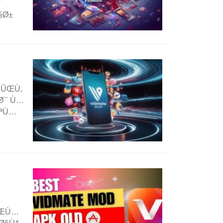
¯
§Ø±
‚ÛŒÙ‚
Ø¯ Ù…
ØªÙ…
ÛŒÙ…