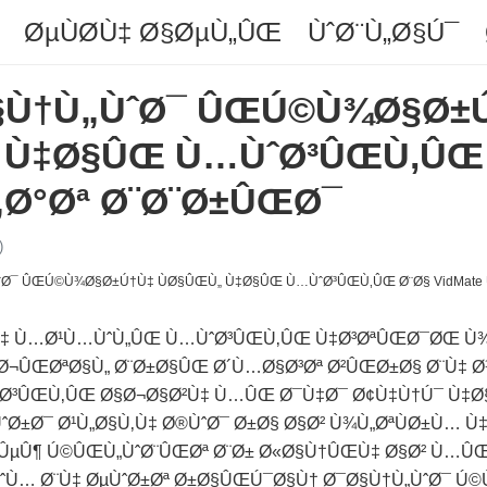
ØµÙØ­Ù‡ Ø§ØµÙ„ÛŒ
ÙˆØ¨Ù„Ø§Ú¯
§Ù†Ù„ÙˆØ¯ ÛŒÚ©Ù¾Ø§Ø±
 Ù‡Ø§ÛŒ Ù…ÙˆØ³ÛŒÙ‚ÛŒ
Ù„Ø°Øª Ø¨Ø¨Ø±ÛŒØ¯
)
Ù‡ Ù…Ø¹Ù…ÙˆÙ„ÛŒ Ù…ÙˆØ³ÛŒÙ‚ÛŒ Ù‡Ø³ØªÛŒØ¯ØŒ Ù¾Ø
ŒØ¬ÛŒØªØ§Ù„ Ø¨Ø±Ø§ÛŒ Ø´Ù…Ø§Ø³Øª Ø²ÛŒØ±Ø§ Ø¨Ù‡ Ø
ˆØ³ÛŒÙ‚ÛŒ Ø§Ø¬Ø§Ø²Ù‡ Ù…ÛŒ Ø¯Ù‡Ø¯ Ø¢Ù‡Ù†Ú¯ Ù‡
±Ø¯ Ø¹Ù„Ø§Ù‚Ù‡ Ø®ÙˆØ¯ Ø±Ø§ Ø§Ø² Ù¾Ù„ØªÙØ±Ù… Ù
²ÛµÛ¶ Ú©ÛŒÙ„ÙˆØ¨ÛŒØª Ø¨Ø± Ø«Ø§Ù†ÛŒÙ‡ Ø§Ø² Ù…Û
ÙˆÙ… Ø¨Ù‡ ØµÙˆØ±Øª Ø±Ø§ÛŒÚ¯Ø§Ù† Ø¯Ø§Ù†Ù„ÙˆØ¯ Ú©