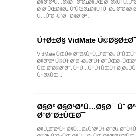
Ø§Ø¹ØªÙ…Ø§Ø¯ Ø¨Ø±Ø§ÛŒ Ø¯Ø§Ù†Ù„Ùˆ
Ø¨Ø³ÛŒØ§Ø± ÙˆÛŒØ±Ø§Ù†Ú¯Ø± Ø¨Ø§Ø´Ø
Ù…ÙˆØ¬ÙˆØ¯ Ø§Ø³Øª ..
Ú†Ø±Ø§ VidMate Ú©Ø§Ø±Ø
VidMate ÛŒÚ© Ø¯Ø§Ù†Ù„ÙˆØ¯Ø± ÙˆÛŒÚ
Ø§Ø³Øª Ú©Ù‡ ØªØ¬Ø±Ø¨Ù‡ Ø¯ÛŒØ¬ÛŒØª
ÛŒ Ø¨Ø®Ø´Ø¯. Ù‡Ù…Ú†Ù†ÛŒÙ† Ø¸Ø±Ù
Ù‡Ø§ÛŒ ..
Ø§Ø² Ø§Ø¹ØªÙ…Ø§Ø¯ Ùˆ Ø
Ø¨Ø¨Ø±ÛŒØ¯
Ø§Ù„Ø¨ØªÙ‡ Ø§Ù…Ø±ÙˆØ²Ù‡ Ø¯Ø± Ø¯