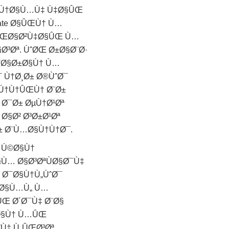
Ø±Ù†Ø§Ù…Ù‡ Ù‡Ø§ÛŒ
ate Ø§ÛŒÙ† Ù…
Ù†ÛŒØ§Ø²Ù‡Ø§ÛŒ Ù…
³Øª. ÙˆØŒ Ø±Ø§Ø¨Ø·
¯Ø§Ø±Ø§Ù† Ù…
 Ù†Ø¸Ø± Ø®ÙˆØ¯
Ú†Ù†ÛŒÙ† Ø¨Ø±
 Ø¯Ø± ØµÙ†Ø¹Øª
Ø§Ø² Ø³Ø±Ø¹Øª
± Ø¨Ù…Ø§Ù†Ù†Ø¯.
…Ú©Ø§Ù†
Ù… Ø§Ø³ØªÙØ§Ø¯Ù‡
 Ø¯Ø§Ù†Ù„ÙˆØ¯
©Ø§Ù…Ù„ Ù…
Œ Ø´Ø¯Ù‡ Ø¨Ø§
±Ø§Ù† Ù…ÛŒ
Ù‡ Ù„ÛŒØ³Øª