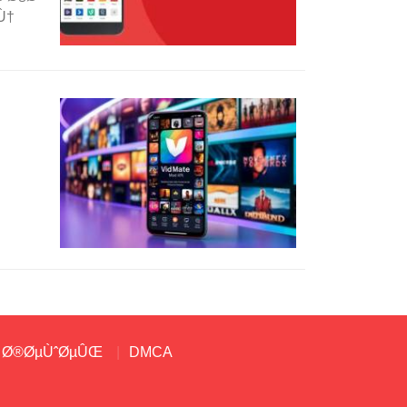
Ù†
… Ø®ØµÙˆØµÛŒ
DMCA