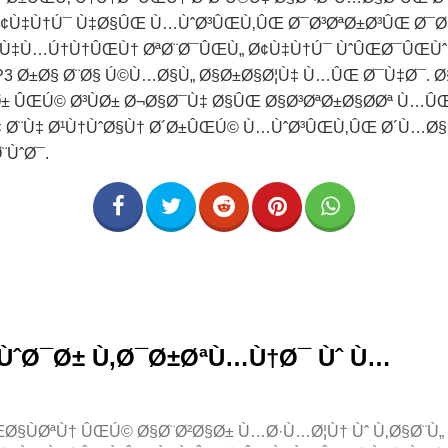
¢Ù‡Ù†Ú¯ Ù‡Ø§ÛŒ Ù…ÙˆØ³ÛŒÙ‚ÛŒ Ø¯Ø³ØªØ±Ø³ÛŒ Ø¯Ø§
 Ù‡Ù…Ú†Ù†ÛŒÙ† ØªØ¨Ø¯ÛŒÙ„ Ø¢Ù‡Ù†Ú¯ ÙˆÛŒØ¯ÛŒÙ
3 Ø±Ø§ Ø¨Ø§ Ú©Ù…Ø§Ù„ Ø§Ø±Ø§Ø¦Ù‡ Ù…ÛŒ Ø¯Ù‡Ø¯. Ø§
± ÛŒÚ© Ø³ÙØ± Ø¬Ø§Ø¯Ù‡ Ø§ÛŒ Ø§Ø³ØªØ±Ø§Ø­Øª Ù
‡ Ø¨Ù‡ Ø¹Ù†ÙˆØ§Ù† Ø´Ø±ÛŒÚ© Ù…ÙˆØ³ÛŒÙ‚ÛŒ Ø´Ù…Ø§
¨ÙˆØ¯.
ÙˆØ¯Ø± Ù‚Ø¯Ø±ØªÙ…Ù†Ø¯ Ùˆ Ù…
Ø§ÙØªÙ† ÛŒÚ© Ø§Ø¨Ø²Ø§Ø± Ù…Ø·Ù…Ø¦Ù† Ùˆ Ù‚Ø§Ø¨Ù„