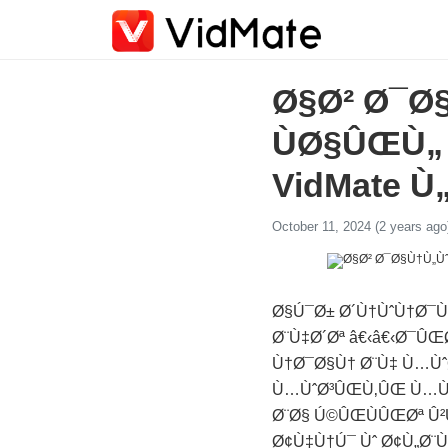
Ø§Ø² Ø¯Ø
ÙØ§ÛŒÙ„
VidMate 
October 11, 2024 (2 years ago
Ø§Ú¯Ø± Ø´Ù†ÙˆÙ†Ø¯
Ø¨Ù‡Ø´Øª â€‹â€‹Ø¯Û
Ù†Ø¯Ø§Ù† Ø¨Ù‡ Ù…Ù
Ù…ÙˆØ³ÛŒÙ‚ÛŒ Ù…ÙˆØ
Ø¨Ø§ Ú©ÛŒÙÛŒØª Û
Ø¢Ù‡Ù†Ú¯ Ùˆ Ø¢Ù„Ø¨