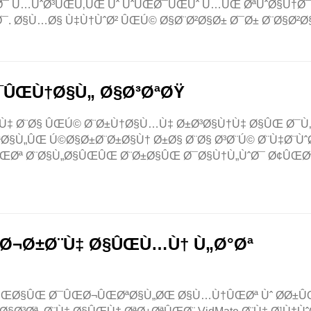
Ø¯ Ù…ÙˆØ³ÛŒÙ‚ÛŒ Ùˆ ÙˆÛŒØ¯ÛŒÙˆ Ù…ÛŒ ØªÙˆØ§Ù†Ø
¯. Ø§Ù…Ø§ Ù‡Ù†ÙˆØ² ÛŒÚ© Ø§Ø¨Ø²Ø§Ø± Ø¯Ø± Ø¨Ø§Ø²Ø
¯ÛŒÙ†Ø§Ù„ Ø§Ø³ØªØŸ
˜Ù‡ Ø¨Ø§ ÛŒÚ© Ø¨Ø±Ù†Ø§Ù…Ù‡ Ø±Ø³Ø§Ù†Ù‡ Ø§ÛŒ Ø¯Ù
Ø§Ù„ÛŒ Ú©Ø§Ø±Ø¨Ø±Ø§Ù† Ø±Ø§ Ø¨Ø§ Ø³Ø¨Ú© Ø¨Ù‡Ø¨Ùˆ
ÛŒØª Ø¨Ø§Ù„Ø§ÛŒÛŒ Ø¨Ø±Ø§ÛŒ Ø¯Ø§Ù†Ù„ÙˆØ¯ Ø¢ÛŒ
ªØ¬Ø±Ø¨Ù‡ Ø§ÛŒÙ…Ù† Ù„Ø°Øª
Ù†ÛŒØ§ÛŒ Ø¯ÛŒØ¬ÛŒØªØ§Ù„ØŒ Ø§Ù…Ù†ÛŒØª Ùˆ Ø­Ø±