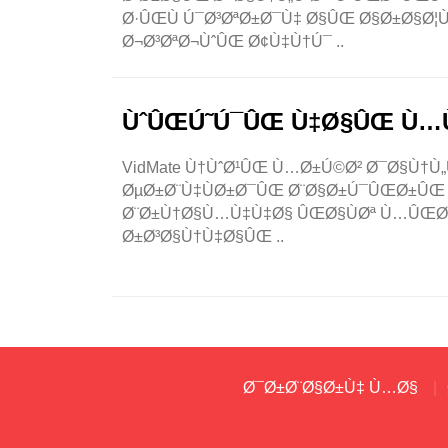
Ø·ÛŒÙ Ú¯Ø³ØªØ±Ø¯Ù‡ Ø§ÛŒ Ø§Ø±Ø§Ø¦
Ø¬Ø³ØªØ¬ÙˆÛŒ Ø¢Ù‡Ù†Ú¯ ..
ÙˆÛŒÚ˜Ú¯ÛŒ Ù‡Ø§ÛŒ Ù…Ù†
VidMate Ù†ÙˆØ¹ÛŒ Ù…Ø±Ú©Ø² Ø¯Ø§Ù†Ù
ØµØ±Ø¨Ù‡‌ÙØ±Ø¯ÛŒ Ø¨Ø§Ø±Ú¯ÛŒØ±ÛŒ 
Ø¨Ø±Ù†Ø§Ù…Ù‡‌Ù‡Ø§ ÛŒØ§ÙØª Ù…ÛŒ‌Ø
Ø±Ø³Ø§Ù†Ù‡‌Ø§ÛŒ ..
Ø¯Ø±Ø¨Ø§Ø±Ù‡ Ù…Ø§