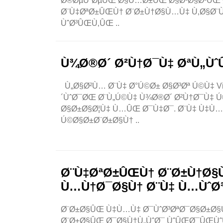
Ø®ØµÙˆØµÛŒ Ø§Ù…Ø±ÛŒ Ø§Ø³Ø§Ø³ÛŒ Ø§Ø
Ø¨Ù‡ØªØ±ÛŒÙ† Ø¨Ø±Ù†Ø§Ù…Ù‡ Ù‚Ø§Ø¨Ù
ÙˆØ³ÛŒÙ‚ÛŒ ..
Ù¾Ø®Ø´ Ø²Ù†Ø¯Ù‡ ØªÙ„Ùˆ
Ù„Ø§Ø²Ù… Ø¨Ù‡ Ø°Ú©Ø± Ø§Ø³Øª Ú©Ù‡ V
´ÙˆØ¯ØŒ Ø¨Ù„Ú©Ù‡ Ù¾Ø®Ø´ Ø²Ù†Ø¯Ù‡
Ø§Ø±Ø§Ø¦Ù‡ Ù…ÛŒ Ø¯Ù‡Ø¯. Ø¨Ù‡ Ù‡Ù
Ú©Ø§Ø±Ø¨Ø±Ø§Ù† ..
Ø¨Ù‡ØªØ±ÛŒÙ† Ø¨Ø±Ù†Ø§
Ù…Ù†Ø¯Ø§Ù† Ø¨Ù‡ Ù…Ùˆ
Ø¨Ø±Ø§ÛŒ Ù‡Ù…Ù‡ Ø¯ÙˆØ³ØªØ¯Ø§Ø±Ø§
Ø¨Ø±Ø§ÛŒ Ø¯Ø§Ù†Ù„ÙˆØ¯ ÙˆÛŒØ¯ÛŒÙ