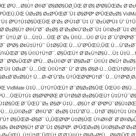
Œ Ø²Ù…Ø§Ù† Ø®Ø¯Ø§Ø­Ø§ÙØ¸ÛŒ Ø¨Ø§ Ø³Ø§ÛŒØ± Ø¨
³ÛŒÙ‚ÛŒ ÙØ±Ø§ Ø±Ø³ÛŒØ¯Ù‡ Ø§Ø³Øª Ø²ÛŒØ±Ø§ VidM
Ø¨Ù‡ ØªÙ†Ù‡Ø§ÛŒÛŒ Ø¨Ø± Ø¹Ù‡Ø¯Ù‡ Ú¯Ø±ÙØªÙ‡ Ùˆ 
¨Ø±Ø§Ù† Ø®ÙˆØ¯ Ø±Ø§ Ø¨Ø±Ø¢ÙˆØ±Ø¯Ù‡ Ú©Ø±Ø¯Ù‡ Ø§Ø
Ø¯ Ù†Ù‚Ø´ Ù…Ù‡Ù…ÛŒ Ø¯Ø± Ú©Ù…Ú© Ø¨Ù‡ Ø¯ÙˆØ³ØªØ
Ø¯ ØªØ§ Ø¢Ù‡Ù†Ú¯ Ù‡Ø§ÛŒ Ù…ÙˆØ³ÛŒÙ‚ÛŒ Ù…ÙˆØ±Ø¯
¹ Ù¾ÛŒØ¯Ø§ Ú©Ù†Ù†Ø¯. Ø§ÛŒÙ† Ø¨Ø±Ù†Ø§Ù…Ù‡ Ù‡Ù…
ˆØ¯ Ø³Ø±ÛŒØ¹ ØªÙ…Ø±Ú©Ø² Ø¯Ø§Ø±Ø¯ Ú©Ù‡ Ø¢Ù† Ø±Ø§
Ø¨Ù‡ ÙØ±Ø¯ Ù…ÛŒ Ú©Ù†Ø¯ Ùˆ Ø¨Ø§ Ø§Ø·Ù…ÛŒÙ†Ø§Ù† 
§Ø±Ø¨Ø±Ø§Ù† Ù…Ø¬Ø¨ÙˆØ± Ù†ÛŒØ³ØªÙ†Ø¯ Ù…Ù†ØªØ¸Ø
„ØŒ VidMate Ù‡Ù…Ú†Ù†ÛŒÙ† Ø¯Ø§Ø±Ø§ÛŒ ÛŒÚ© Ø§Ù
‌Ø²Ù…ÛŒÙ†Ù‡ Ø§Ø³ØªØŒ Ø¨Ù†Ø§Ø¨Ø±Ø§ÛŒÙ† Ù‡Ù†Ú¯Ø§
‌Ù‡Ø§ÛŒ Ø¯ÛŒÚ¯Ø± Ø§Ø² Ù‡Ù…Ø§Ù† Ø¯Ø³ØªÚ¯Ø§Ù‡ØŒ
¹Ù…Ù„Ú©Ø±Ø¯ Ø®ÙˆØ¯ Ø±Ø§ Ù‡ÙˆØ´Ù…Ù†Ø¯Ø§Ù†Ù‡ Ú
ÙˆÙ† Ø§ÛŒØ¬Ø§Ø¯ Ù„ÛŒØ³Øª Ù‡Ø§ÛŒ Ù¾Ø®Ø´ Ø´Ø®ØµÛ
Ø§Ø± Ø¢Ø³Ø§Ù† Ø´Ø¯Ù‡ Ø§Ø³Øª. Ø²ÛŒØ±Ø§ Ú©Ø§Ø±Ø¨Ø
Ø·Ø±ÛŒÙ‚ Ú†Ù†Ø¯ÛŒÙ† Ø´Ø¨Ú©Ù‡ Ø§Ø¬ØªÙ…Ø§Ø¹ÛŒ Ø¨