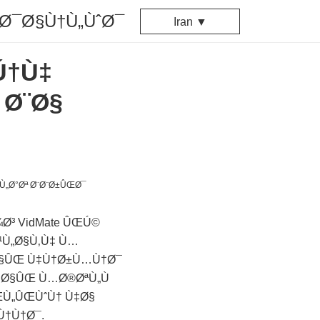
Ø¯Ø§Ù†Ù„ÙˆØ¯
Iran ▼
Ú†Ù‡
 Ø¨Ø§
³ VidMate ÛŒÚ©
¹Ù„Ø§Ù‚Ù‡ Ù…
Ø§ÛŒ Ù‡Ù†Ø±Ù…Ù†Ø¯
‡Ø§ÛŒ Ù…Ø®ØªÙ„Ù
ŒÙ„ÛŒÙˆÙ† Ù‡Ø§
Ù†Ù†Ø¯.