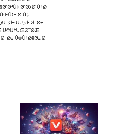
Ø´ØªÙ‡ Ø¨Ø§Ø´Ù†Ø¯.
ˆÛŒÛŒ Ø¨Ù‡
Ú¯Ø± ÙÙ‚Ø· Ø¯Ø±
…ÛŒ Ú©Ù†ÛŒØ¯ØŒ
 Ø¯Ø± Ú©Ù†Ø§Ø± Ø