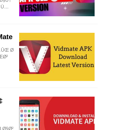
ˆØ§Ù†
¯ Ù…
ate
…ÛŒ Ø
ŒØ²
‡
 Ø§Ø²