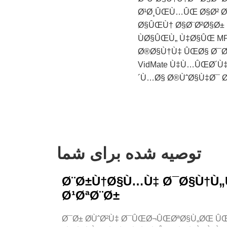
Ø¹Ø¸ÛŒÙ…ÛŒ Ø§Ø² Ø
Ø§ÛŒÙ† Ø§Ø¨Ø²Ø§Ø±
ÙØ§ÛŒÙ„ Ù‡Ø§ÛŒ MP
Ø®Ø§Ù†Ù‡ ÛŒØ§ Ø¯Ø
VidMate Ù‡Ù…ÛŒØ´Ù
´Ù…Ø§ Ø®ÙˆØ§Ù‡Ø¯ Ø
توصیه شده برای شما
Ø¨Ø±Ù†Ø§Ù…Ù‡ Ø¯Ø§Ù†Ù„
Ø¹ØªØ¨Ø±
Ø¯Ø± Ø­ÙˆØ²Ù‡ Ø¯ÛŒØ¬ÛŒØªØ§Ù„ØŒ ÛŒ