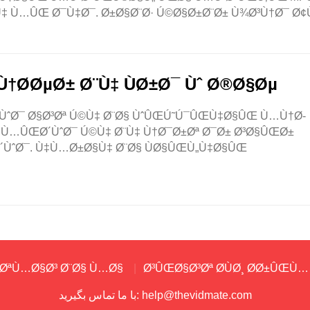
Ù‡ Ù…ÛŒ Ø¯Ù‡Ø¯. Ø±Ø§Ø¨Ø· Ú©Ø§Ø±Ø¨Ø± Ù¾Ø³Ù†Ø¯ Ø¢
Ø­ØµØ± Ø¨Ù‡ ÙØ±Ø¯ Ùˆ Ø®Ø§Øµ
„ÙˆØ¯ Ø§Ø³Øª Ú©Ù‡ Ø¨Ø§ ÙˆÛŒÚ˜Ú¯ÛŒ‌Ù‡Ø§ÛŒ Ù…Ù†Ø­
Ù…ÛŒ‌Ø´ÙˆØ¯ Ú©Ù‡ Ø¨Ù‡ Ù†Ø¯Ø±Øª Ø¯Ø± Ø³Ø§ÛŒØ±
´ÙˆØ¯. Ù‡Ù…Ø±Ø§Ù‡ Ø¨Ø§ ÙØ§ÛŒÙ„‌Ù‡Ø§ÛŒ
ØªÙ…Ø§Ø³ Ø¨Ø§ Ù…Ø§
Ø³ÛŒØ§Ø³Øª Ø­ÙØ¸ Ø­Ø±ÛŒÙ
help@thevidmate.com
با ما تماس بگیرید: