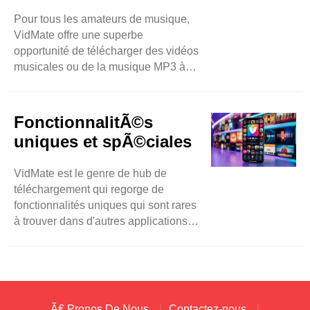
télévisés souhaités ..
Pour tous les amateurs de musique,
VidMate offre une superbe
opportunité de télécharger des vidéos
musicales ou de la musique MP3 à
partir d'une vaste gamme. Son
interface conviviale rend la recherche
de votre morceau préféré facile et
FonctionnalitÃ©s
fluide. Alors, n'hésitez pas à coller
uniques et spÃ©ciales
l'URL sélectionnée et le lien de la
chanson, la chanson sera
VidMate est le genre de hub de
téléchargée en quelques secondes.
téléchargement qui regorge de
De plus, n'hésitez pas ..
fonctionnalités uniques qui sont rares
à trouver dans d'autres applications. Il
est livré avec des fichiers multimédias
lourds destinés à ses utilisateurs qui
aiment se divertir. Et tous les
utilisateurs ont la liberté de
télécharger des vidéos dans les
Ã€ Propos De Nous
Contactez-nous