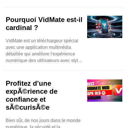
toujours disponible sur le marché qui
a surpassé presque tous ses
concurrents en moins de temps. Vous
Pourquoi VidMate est-il
pouvez vous attendre à des
cardinal ?
téléchargements de musique et de
vidéos sans effort en accédant à des
VidMate est un téléchargeur spécial
sites Web basés sur la vidéo tels
avec une application multimédia
qu'Instagram, ..
détaillée qui améliore l'expérience
numérique des utilisateurs avec style.
Il a également une grande capacité à
télécharger différents éléments
spontanément et par lots pour faire
Profitez d'une
gagner du temps aux utilisateurs et
expÃ©rience de
améliorer la productivité
confiance et
supplémentaire. N'hésitez pas à ..
sÃ©curisÃ©e
Bien sûr, de nos jours dans le monde
numérique, la sécurité et la