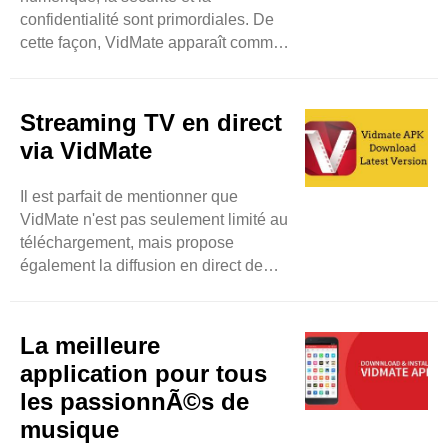
confidentialité sont primordiales. De
cette façon, VidMate apparaît comme
la meilleure application fiable et
sécurisée pour télécharger de la
musique et des vidéos. Comme
Streaming TV en direct
d'autres applications qui enfreignent
via VidMate
les données personnelles des
utilisateurs, VidMate se concentre sur
Il est parfait de mentionner que
la confidentialité des utilisateurs avec
VidMate n'est pas seulement limité au
des mesures appropriées ..
téléchargement, mais propose
également la diffusion en direct de
chaînes de télévision. C'est pourquoi,
par conséquent, les utilisateurs
pourront regarder plus de 200
La meilleure
chaînes de télévision telles que Sony
application pour tous
TV, Zee TV et autres. Ainsi, les
les passionnÃ©s de
utilisateurs ont une chance équitable
musique
de profiter de leurs programmes