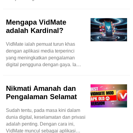
satu alat masih tersedia di pasaran
yang telah mengatasi hampir semua
pesaingnya dalam masa yang
Mengapa VidMate
singkat. Anda boleh mengharapkan
adalah Kardinal?
muat turun muzik dan video dengan
mudah dengan mengakses tapak
VidMate ialah pemuat turun khas
web berasaskan video seperti
dengan aplikasi media terperinci
Instagram, DailyMotion dan banyak
yang meningkatkan pengalaman
lagi. Dengan VidMate, tiada yang
digital pengguna dengan gaya. Ia
terhad kerana ia merupakan platform
juga mempunyai kapasiti besar untuk
yang luas yang mengembangkan
memuat turun item yang berbeza
pencari ..
secara spontan dan dalam kelompok
Nikmati Amanah dan
untuk menjimatkan masa pengguna
Pengalaman Selamat
dan meningkatkan produktiviti
tambahan. Jangan ragu untuk
Sudah tentu, pada masa kini dalam
memuat turun imej, muzik dan video
dunia digital, keselamatan dan privasi
walaupun di latar belakang dan
adalah penting. Dengan cara ini,
sementara itu boleh mengakses apl
VidMate muncul sebagai aplikasi
lain juga. Kemudian aplikasi ini