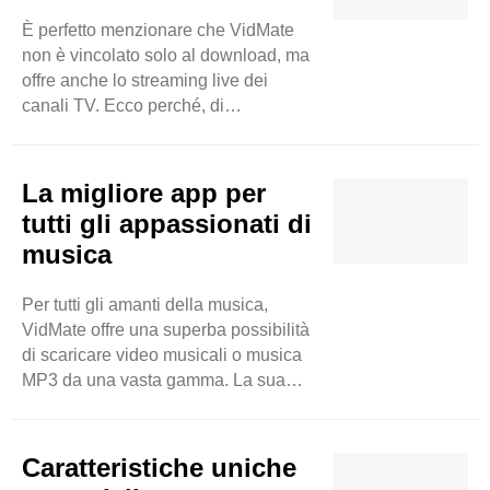
con misure appropriate e rapide.
È perfetto menzionare che VidMate
Sentiti libero di scaricare file
non è vincolato solo al download, ma
multimediali dal tuo dispositivo senza
offre anche lo streaming live dei
preoccuparti di violazioni della
canali TV. Ecco perché, di
privacy e malware. Questo strumento
conseguenza, gli utenti saranno in
consente ai suoi utenti di ..
grado di guardare più di 200 canali
TV come Sony TV, Zee TV e altri.
La migliore app per
Quindi, gli utenti hanno una buona
tutti gli appassionati di
possibilità di godersi i loro programmi
musica
TV desiderati in tempo reale. Sarà
un'app di intrattenimento dettagliata
Per tutti gli amanti della musica,
per loro. Si può dire che VidMate può
VidMate offre una superba possibilità
essere utilizzato per scopi ..
di scaricare video musicali o musica
MP3 da una vasta gamma. La sua
interfaccia intuitiva rende la ricerca
della tua traccia preferita facile e
fluida. Quindi, sentiti libero di
Caratteristiche uniche
incollare l'URL selezionato e il link