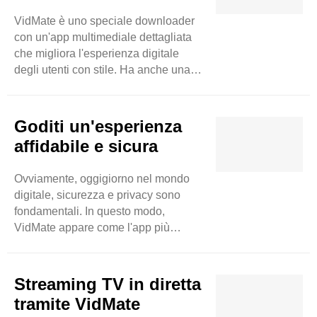
basati su video come Instagram,
VidMate è uno speciale downloader
DailyMotion e molti altri. Con
con un'app multimediale dettagliata
VidMate, nulla è limitato perché è una
che migliora l'esperienza digitale
vasta piattaforma che espande i
degli utenti con stile. Ha anche una
ricercatori degli utenti ..
grande capacità di scaricare
spontaneamente e in batch diversi
elementi per far risparmiare tempo
Goditi un'esperienza
agli utenti e migliorare la produttività
affidabile e sicura
extra. Sentiti libero di scaricare
immagini, musica e video anche in
Ovviamente, oggigiorno nel mondo
background e nel frattempo puoi
digitale, sicurezza e privacy sono
accedere anche ad altre app. Quindi
fondamentali. In questo modo,
questa app diventa una vera
VidMate appare come l'app più
meraviglia di alto livello.
affidabile e sicura per scaricare
Naturalmente, ..
musica e video. Come altre
applicazioni che violano i dati
Streaming TV in diretta
personali degli utenti, VidMate si
tramite VidMate
concentra sulla privacy degli utenti