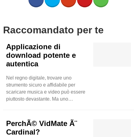
Raccomandato per te
Applicazione di
download potente e
autentica
Nel regno digitale, trovare uno
strumento sicuro e affidabile per
scaricare musica e video può essere
piuttosto devastante. Ma uno
strumento è ancora disponibile sul
mercato che ha superato quasi tutti i
suoi concorrenti in meno tempo. Puoi
PerchÃ© VidMate Ã¨
aspettarti download di musica e video
Cardinal?
senza sforzo accedendo a siti Web