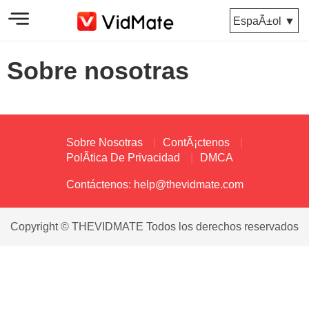
EspaÃ±ol ▼
Sobre nosotras
Sobre Nosotras
ContÃ¡ctenos
PolÃ­tica De Privacidad
DMCA
Contáctenos:
help@thevidmate.com
Copyright © THEVIDMATE Todos los derechos reservados