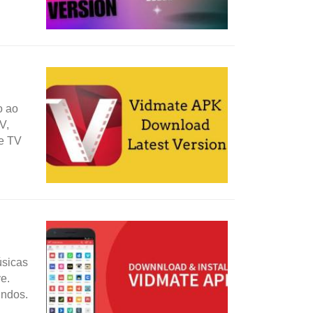
o ao
V,
de TV
úsicas
e.
undos.