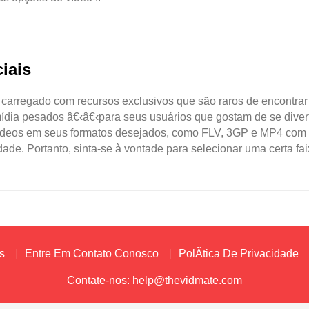
iais
 carregado com recursos exclusivos que são raros de encontra
ídia pesados â€‹â€‹para seus usuários que gostam de se divert
 vídeos em seus formatos desejados, como FLV, 3GP e MP4 com
de. Portanto, sinta-se à vontade para selecionar uma certa faix
s
Entre Em Contato Conosco
PolÃ­tica De Privacidade
Contate-nos:
help@thevidmate.com