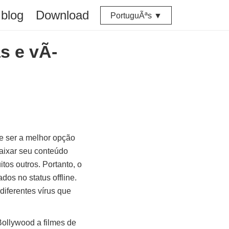
blog
Download
PortuguÃªs ▼
s e vÃ­
ce ser a melhor opção
aixar seu conteúdo
tos outros. Portanto, o
os no status offline.
diferentes vírus que
Bollywood a filmes de