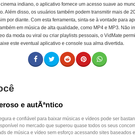
cinema indiano, o aplicativo fornece um acesso suave ao mun
. Além disso, os usuários também podem transmitir mais de 20
im por diante. Com esta ferramenta, sinta-se à vontade para a
também em música de alta qualidade, como MP4 e MP3. Não im
o da moda ou viral ou criar playlists pessoais, o VidMate permi
ixe este eventual aplicativo e console sua alma divertida.
ocê
eroso e autÃªntico
egura e confiável para baixar músicas e vídeos pode ser bastan
isponível no mercado que superou quase todos os seus concor
ds de música e vídeo sem esforço acessando sites baseados 