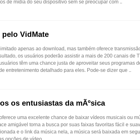
vos de mídia do seu dispositivo sem se preocupar com ..
 pelo VidMate
 limitado apenas ao download, mas também oferece transmissã
sultado, os usuários poderão assistir a mais de 200 canais de T
 usuários têm uma chance justa de aproveitar seus programas 
e entretenimento detalhado para eles. Pode-se dizer que ..
dos os entusiastas da mÃºsica
oferece uma excelente chance de baixar vídeos musicais ou m
 amigável torna a busca por suas faixas favoritas fácil e suav
cionada e o link da música nela, a música será baixada em seg
as opções de vídeo ..