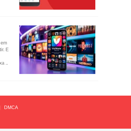
r em
ir. E
a ..
DMCA