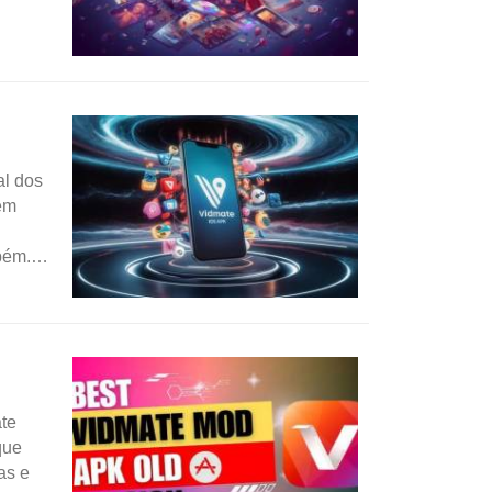
al dos
em
bém.
ate
que
as e